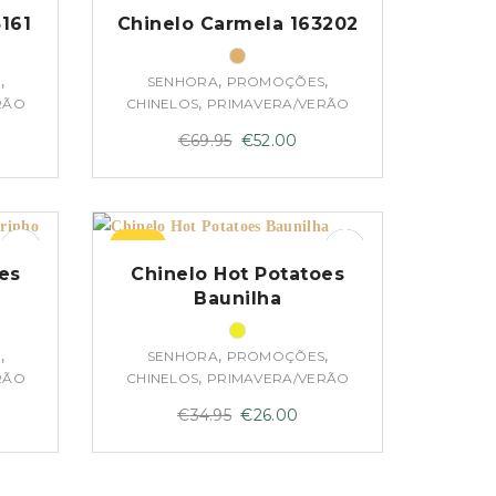
161
Chinelo Carmela 163202
,
,
,
S
SENHORA
PROMOÇÕES
,
RÃO
CHINELOS
PRIMAVERA/VERÃO
O
O
€
69.95
€
52.00
eço
preço
preço
al
original
atual
era:
é:
–26%
5.00.
€69.95.
€52.00.
es
Chinelo Hot Potatoes
Baunilha
,
,
,
S
SENHORA
PROMOÇÕES
,
RÃO
CHINELOS
PRIMAVERA/VERÃO
O
O
€
34.95
€
26.00
eço
preço
preço
al
original
atual