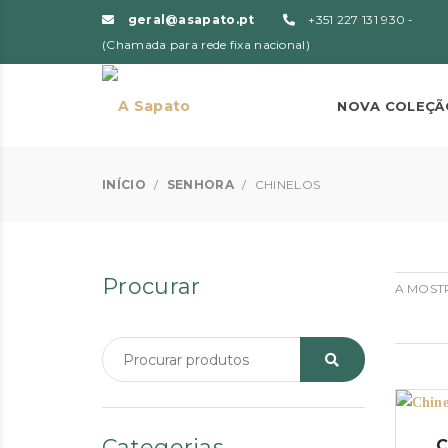
geral@asapato.pt
+351 227 131 930 -
(Chamada para rede fixa nacional)
NOVA COLEÇÃ
INÍCIO
/
SENHORA
/
CHINELOS
Procurar
A MOSTR
Categorias
C