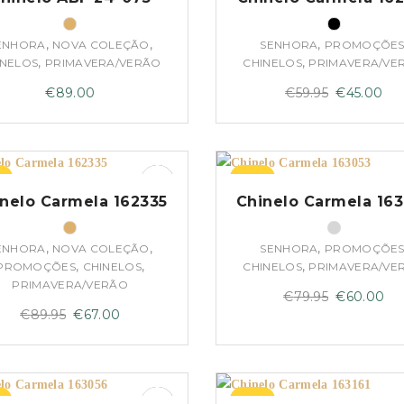
,
,
,
ENHORA
NOVA COLEÇÃO
SENHORA
PROMOÇÕE
,
,
INELOS
PRIMAVERA/VERÃO
CHINELOS
PRIMAVERA/VE
O
O
€
89.00
€
59.95
€
45.00
preço
pr
original
atu
era:
é:
%
–25%
€59.95.
€4
nelo Carmela 162335
Chinelo Carmela 16
,
,
,
ENHORA
NOVA COLEÇÃO
SENHORA
PROMOÇÕE
,
,
,
PROMOÇÕES
CHINELOS
CHINELOS
PRIMAVERA/VE
PRIMAVERA/VERÃO
O
O
€
79.95
€
60.00
O
O
€
89.95
€
67.00
preço
pr
preço
preço
original
at
original
atual
era:
é:
era:
é:
€79.95.
€6
–25%