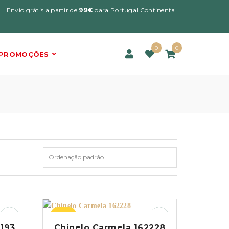
Envio grátis a partir de
99€
para Portugal Continental
0
0
PROMOÇÕES
–25%
2193
Chinelo Carmela 162228