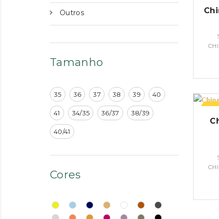
Chi
Outros
CH
Tamanho
35
36
37
38
39
40
–26
41
34/35
36/37
38/39
C
40/41
CH
Cores