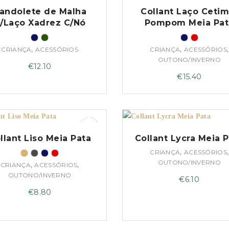
andolete de Malha
Collant Laço Cetim
/Laço Xadrez C/Nó
Pompom Meia Pat
,
,
,
CRIANÇA
ACESSÓRIOS
CRIANÇA
ACESSÓRIOS
OUTONO/INVERNO
€
12.10
€
15.40
llant Liso Meia Pata
Collant Lycra Meia 
,
,
CRIANÇA
ACESSÓRIOS
OUTONO/INVERNO
,
,
CRIANÇA
ACESSÓRIOS
OUTONO/INVERNO
€
6.10
€
8.80