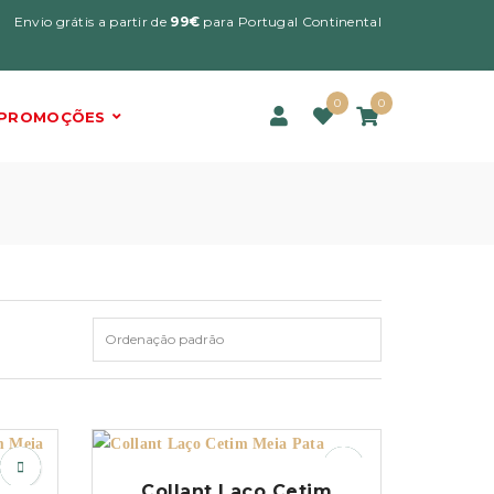
Envio grátis a partir de
99€
para Portugal Continental
0
0
PROMOÇÕES
Collant Laço Cetim