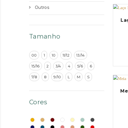
Outros
La
Tamanho
00
1
10
11/12
13/14
15/16
2
3/4
4
5/6
6
7/8
8
9/10
L
M
S
Me
Cores