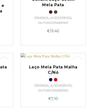
Meia Pata
 e
a
,
,
CRIANÇA
ACESSÓRIOS
OUTONO/INVERNO
€
13.40
Pata
Laço Meia Pata Malha
C/Nó
,
,
CRIANÇA
ACESSÓRIOS
OUTONO/INVERNO
€
7.10