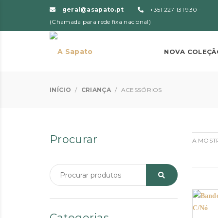
geral@asapato.pt
+351 227 131 930 -
(Chamada para rede fixa nacional)
NOVA COLEÇÃ
INÍCIO
/
CRIANÇA
/
ACESSÓRIOS
Procurar
A MOSTR
Categorias