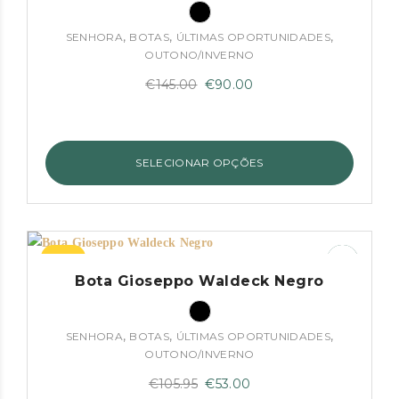
,
,
,
SENHORA
BOTAS
ÚLTIMAS OPORTUNIDADES
OUTONO/INVERNO
O
O
€
145.00
€
90.00
preço
preço
original
atual
era:
é:
SELECIONAR OPÇÕES
€145.00.
€90.00.
–50%
Bota Gioseppo Waldeck Negro
,
,
,
SENHORA
BOTAS
ÚLTIMAS OPORTUNIDADES
OUTONO/INVERNO
O
O
€
105.95
€
53.00