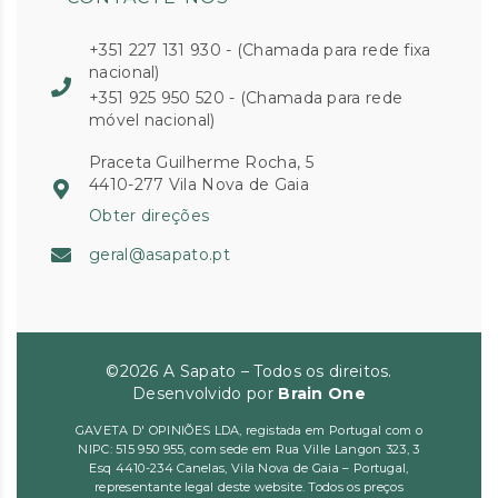
+351 227 131 930 - (Chamada para rede fixa
nacional)
+351 925 950 520 - (Chamada para rede
móvel nacional)
Praceta Guilherme Rocha, 5
4410-277 Vila Nova de Gaia
Obter direções
geral@asapato.pt
©2026 A Sapato – Todos os direitos.
Desenvolvido por
Brain One
GAVETA D' OPINIÕES LDA, registada em Portugal com o
NIPC: 515 950 955, com sede em Rua Ville Langon 323, 3
Esq 4410-234 Canelas, Vila Nova de Gaia – Portugal,
representante legal deste website. Todos os preços