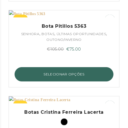
–29%
Bota Pitillos 5363
,
,
,
SENHORA
BOTAS
ÚLTIMAS OPORTUNIDADES
OUTONO/INVERNO
O
O
€
105.00
€
75.00
preço
preço
original
atual
era:
é:
SELECIONAR OPÇÕES
€105.00.
€75.00.
–50%
Botas Cristina Ferreira Lacerta