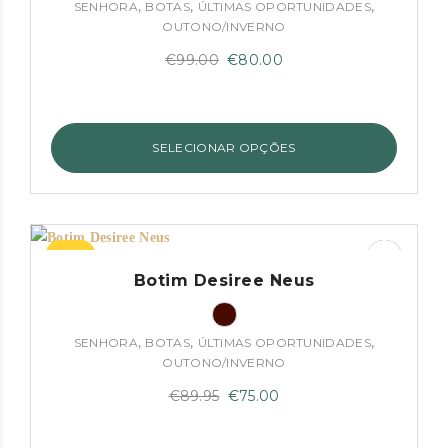
,
,
,
SENHORA
BOTAS
ÚLTIMAS OPORTUNIDADES
OUTONO/INVERNO
O
O
€
99.00
€
80.00
preço
preço
original
atual
era:
é:
SELECIONAR OPÇÕES
€99.00.
€80.00.
–17%
Botim Desiree Neus
,
,
,
SENHORA
BOTAS
ÚLTIMAS OPORTUNIDADES
OUTONO/INVERNO
O
O
€
89.95
€
75.00
preço
preço
original
atual