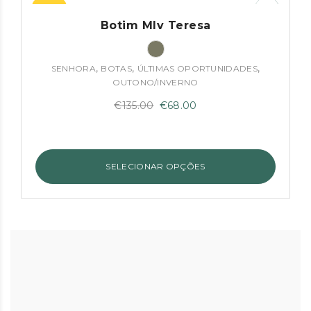
–50%
Botim Mlv Teresa
,
,
,
SENHORA
BOTAS
ÚLTIMAS OPORTUNIDADES
OUTONO/INVERNO
O
O
€
135.00
€
68.00
preço
preço
original
atual
era:
é:
SELECIONAR OPÇÕES
€135.00.
€68.00.