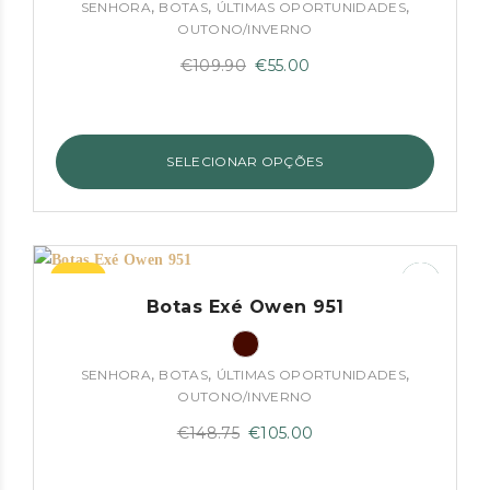
,
,
,
SENHORA
BOTAS
ÚLTIMAS OPORTUNIDADES
OUTONO/INVERNO
O
O
€
109.90
€
55.00
preço
preço
original
atual
era:
é:
SELECIONAR OPÇÕES
€109.90.
€55.00.
–29%
Botas Exé Owen 951
,
,
,
SENHORA
BOTAS
ÚLTIMAS OPORTUNIDADES
OUTONO/INVERNO
O
O
€
148.75
€
105.00
preço
preço
original
atual