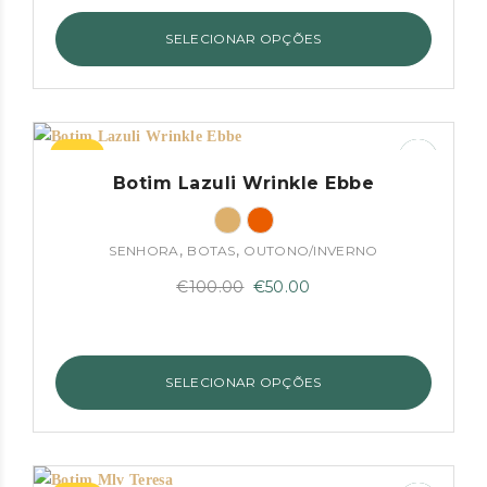
era:
é:
SELECIONAR OPÇÕES
€89.95.
€75.00.
–50%
Botim Lazuli Wrinkle Ebbe
,
,
SENHORA
BOTAS
OUTONO/INVERNO
O
O
€
100.00
€
50.00
preço
preço
original
atual
era:
é:
SELECIONAR OPÇÕES
€100.00.
€50.00.