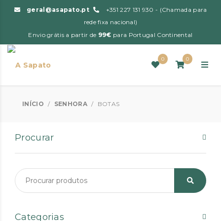
geral@asapato.pt
+351 227 131 930 - (Chamada para
rede fixa nacional)
Envio grátis a partir de
99€
para Portugal Continental
0
0
INÍCIO
/
SENHORA
/
BOTAS
Procurar
Categorias