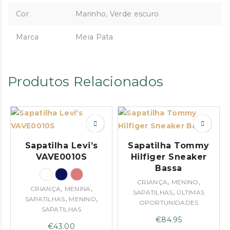
Cor
Marinho, Verde escuro
Marca
Meia Pata
Produtos Relacionados
Sapatilha Levi’s
Sapatilha Tommy
VAVE0010S
Hilfiger Sneaker
Bassa
,
,
CRIANÇA
MENINO
,
,
CRIANÇA
MENINA
,
SAPATILHAS
ÚLTIMAS
,
,
SAPATILHAS
MENINO
OPORTUNIDADES
SAPATILHAS
€
84.95
€
43.00