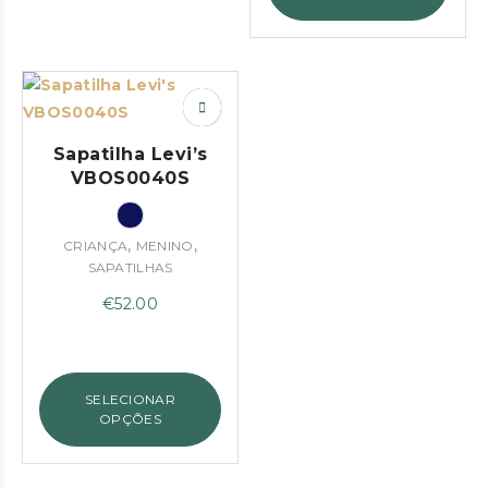
Sapatilha Levi’s
VBOS0040S
,
,
CRIANÇA
MENINO
SAPATILHAS
€
52.00
SELECIONAR
OPÇÕES