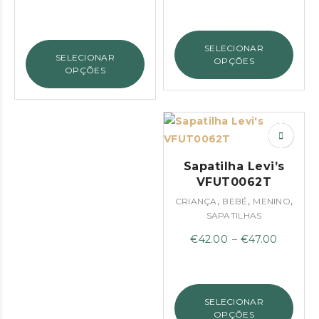
SELECIONAR
SELECIONAR
OPÇÕES
OPÇÕES
Sapatilha Levi’s
VFUT0062T
,
,
,
CRIANÇA
BEBÉ
MENINO
SAPATILHAS
Price
€
42.00
–
€
47.00
range:
€42.00
through
SELECIONAR
€47.00
OPÇÕES