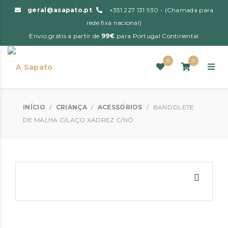
geral@asapato.pt
+351 227 131 930 - (Chamada para
rede fixa nacional)
Envio grátis a partir de
99€
para Portugal Continental
0
0
INÍCIO
/
CRIANÇA
/
ACESSÓRIOS
/
BANDOLETE
DE MALHA C/LAÇO XADREZ C/NÓ