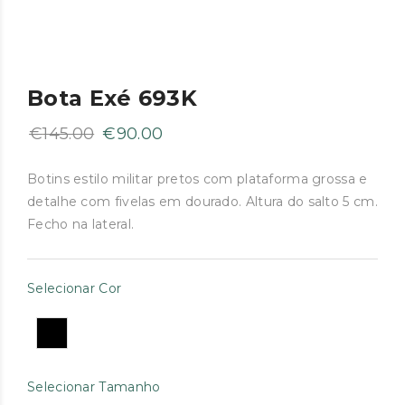
Bota Exé 693K
O
O
€
145.00
€
90.00
preço
preço
original
atual
Botins estilo militar pretos com plataforma grossa e
detalhe com fivelas em dourado. Altura do salto 5 cm.
era:
é:
Fecho na lateral.
€145.00.
€90.00.
Selecionar Cor
Selecionar Tamanho