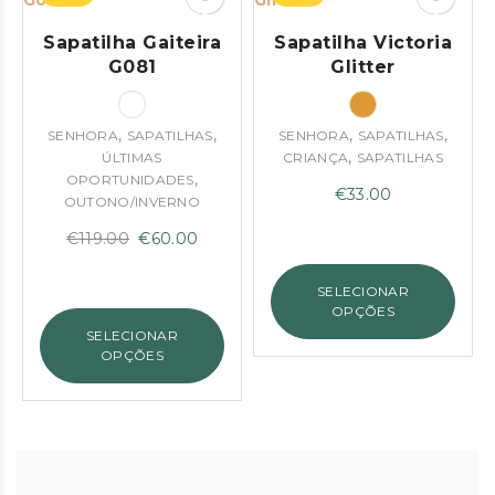
Sapatilha Gaiteira
Sapatilha Victoria
G081
Glitter
,
,
,
,
SENHORA
SAPATILHAS
SENHORA
SAPATILHAS
,
ÚLTIMAS
CRIANÇA
SAPATILHAS
,
OPORTUNIDADES
€
33.00
OUTONO/INVERNO
O
O
€
119.00
€
60.00
preço
preço
original
atual
SELECIONAR
OPÇÕES
era:
é:
SELECIONAR
€119.00.
€60.00.
OPÇÕES