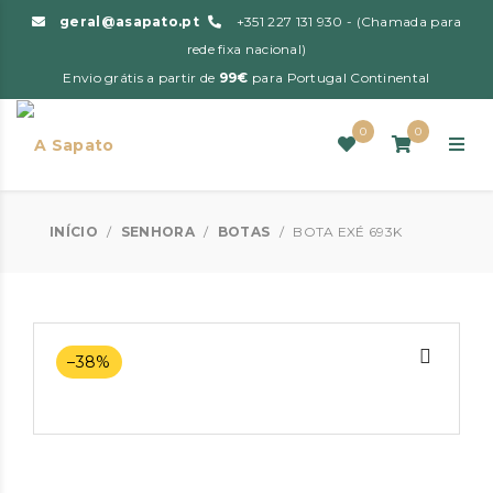
geral@asapato.pt
+351 227 131 930 - (Chamada para
rede fixa nacional)
Envio grátis a partir de
99€
para Portugal Continental
0
0
INÍCIO
/
SENHORA
/
BOTAS
/
BOTA EXÉ 693K
–38%