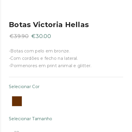
Botas Victoria Hellas
O
O
€
39.90
€
30.00
preço
preço
original
atual
-Botas com pelo em bronze.
-Com cordões e fecho na lateral.
era:
é:
-Pormenores em print animal e glitter.
€39.90.
€30.00.
Selecionar Cor
Selecionar Tamanho