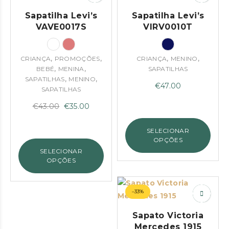
Sapatilha Levi’s
Sapatilha Levi’s
VAVE0017S
VIRV0010T
,
,
,
,
CRIANÇA
PROMOÇÕES
CRIANÇA
MENINO
,
,
BEBÉ
MENINA
SAPATILHAS
,
,
SAPATILHAS
MENINO
€
47.00
SAPATILHAS
O
O
€
43.00
€
35.00
preço
preço
original
atual
SELECIONAR
OPÇÕES
era:
é:
SELECIONAR
€43.00.
€35.00.
OPÇÕES
–33%
Sapato Victoria
Mercedes 1915