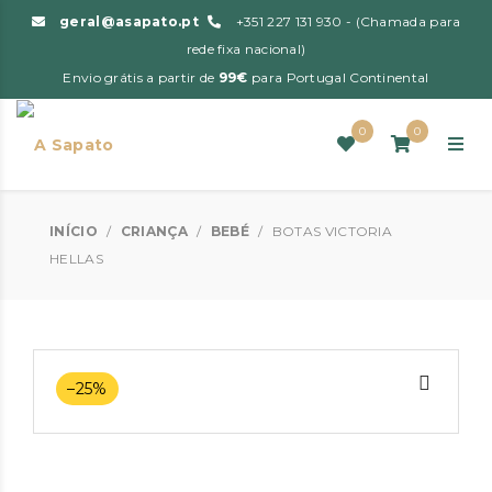
geral@asapato.pt
+351 227 131 930 - (Chamada para
rede fixa nacional)
Envio grátis a partir de
99€
para Portugal Continental
0
0
INÍCIO
/
CRIANÇA
/
BEBÉ
/
BOTAS VICTORIA
HELLAS
–25%