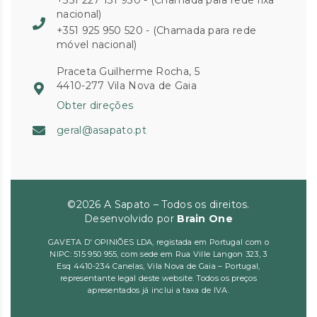
+351 227 131 930 - (Chamada para rede fixa
nacional)
+351 925 950 520 - (Chamada para rede
móvel nacional)
Praceta Guilherme Rocha, 5
4410-277 Vila Nova de Gaia
Obter direções
geral@asapato.pt
©2026 A Sapato – Todos os direitos.
Desenvolvido por
Brain One
GAVETA D' OPINIÕES LDA, registada em Portugal com o
NIPC: 515 950 955, com sede em Rua Ville Langon 323, 3
Esq 4410-234 Canelas, Vila Nova de Gaia – Portugal,
representante legal deste website. Todos os preços
apresentados já inclui a taxa de IVA.