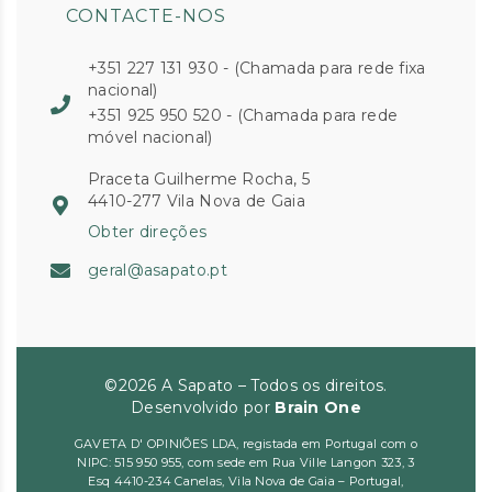
CONTACTE-NOS
+351 227 131 930 - (Chamada para rede fixa
nacional)
+351 925 950 520 - (Chamada para rede
móvel nacional)
Praceta Guilherme Rocha, 5
4410-277 Vila Nova de Gaia
Obter direções
geral@asapato.pt
©2026 A Sapato – Todos os direitos.
Desenvolvido por
Brain One
GAVETA D' OPINIÕES LDA, registada em Portugal com o
NIPC: 515 950 955, com sede em Rua Ville Langon 323, 3
Esq 4410-234 Canelas, Vila Nova de Gaia – Portugal,