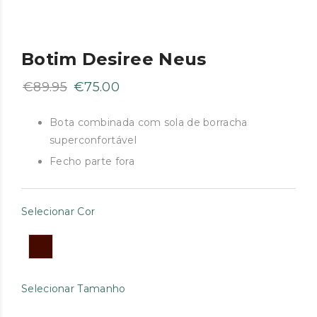
Botim Desiree Neus
O
O
€
89.95
€
75.00
preço
preço
original
atual
Bota combinada com sola de borracha
superconfortável
era:
é:
€89.95.
€75.00.
Fecho parte fora
Selecionar Cor
Selecionar Tamanho