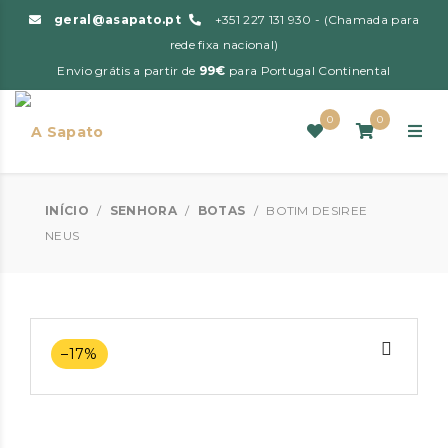
geral@asapato.pt
+351 227 131 930 - (Chamada para
rede fixa nacional)
Envio grátis a partir de
99€
para Portugal Continental
0
0
INÍCIO
/
SENHORA
/
BOTAS
/
BOTIM DESIREE
NEUS
–17%