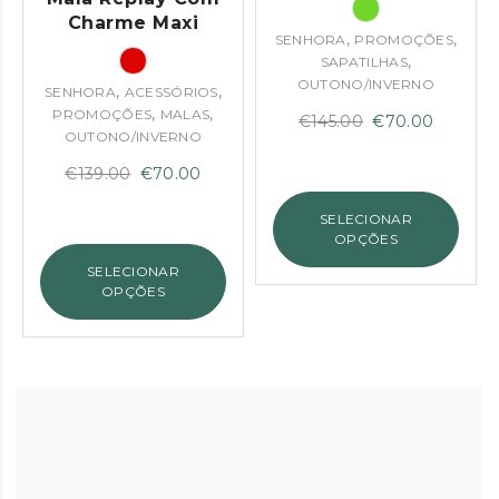
Charme Maxi
,
,
SENHORA
PROMOÇÕES
,
SAPATILHAS
OUTONO/INVERNO
,
,
SENHORA
ACESSÓRIOS
,
,
PROMOÇÕES
MALAS
O
O
€
145.00
€
70.00
OUTONO/INVERNO
preço
preço
O
O
€
139.00
€
70.00
original
atual
preço
preço
era:
é:
SELECIONAR
original
atual
€145.00.
€70.00
OPÇÕES
era:
é:
SELECIONAR
€139.00.
€70.00.
OPÇÕES