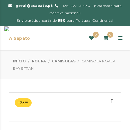
geral@asapato.pt
+351 227 131 930 - (Chamada para
rede fixa nacional)
Envio grátis a partir de
99€
para Portugal Continental
0
0
INÍCIO
/
ROUPA
/
CAMISOLAS
/
CAMISOLA KOALA
BAY ETRAN
–23%