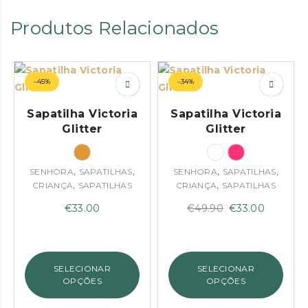
Produtos Relacionados
–45%
–34%
Sapatilha Victoria
Sapatilha Victoria
Glitter
Glitter
,
,
,
,
SENHORA
SAPATILHAS
SENHORA
SAPATILHAS
,
,
CRIANÇA
SAPATILHAS
CRIANÇA
SAPATILHAS
O
O
€
33.00
€
49.90
€
33.00
preço
preço
original
atual
era:
é:
SELECIONAR
SELECIONAR
€49.90.
€33.00.
OPÇÕES
OPÇÕES