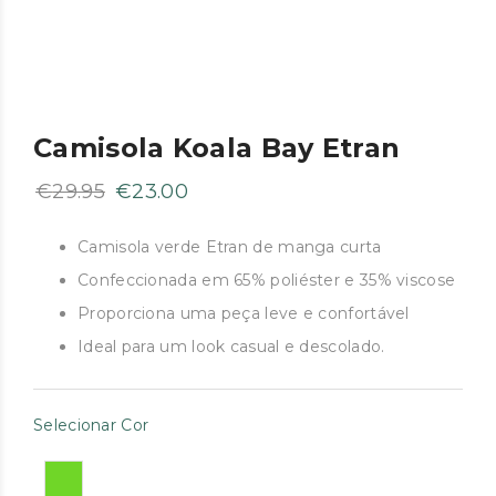
Camisola Koala Bay Etran
O
O
€
29.95
€
23.00
preço
preço
original
atual
Camisola verde Etran de manga curta
era:
é:
Confeccionada em 65% poliéster e 35% viscose
€29.95.
€23.00.
Proporciona uma peça leve e confortável
Ideal para um look casual e descolado.
Selecionar Cor