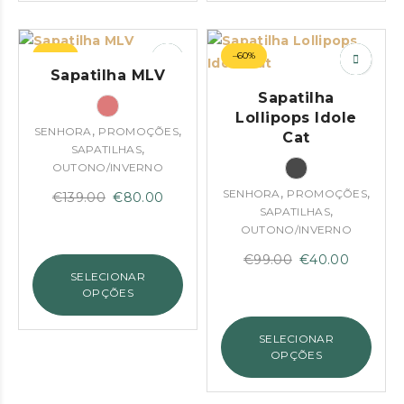
–42%
–60%
Sapatilha MLV
Sapatilha
Lollipops Idole
,
,
SENHORA
PROMOÇÕES
Cat
,
SAPATILHAS
OUTONO/INVERNO
,
,
SENHORA
PROMOÇÕES
O
O
€
139.00
€
80.00
,
SAPATILHAS
preço
preço
OUTONO/INVERNO
original
atual
O
O
€
99.00
€
40.00
era:
é:
SELECIONAR
preço
preço
€139.00.
€80.00.
OPÇÕES
original
atual
era:
é:
SELECIONAR
€99.00.
€40.00.
OPÇÕES