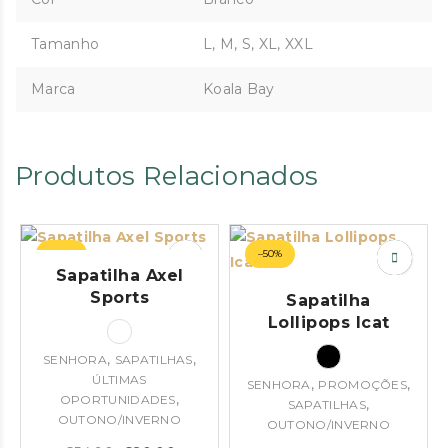
Tamanho
L, M, S, XL, XXL
Marca
Koala Bay
Produtos Relacionados
–64%
–50%
Sapatilha Axel
Sports
Sapatilha
Lollipops Icat
,
,
SENHORA
SAPATILHAS
ÚLTIMAS
,
,
SENHORA
PROMOÇÕES
,
OPORTUNIDADES
,
SAPATILHAS
OUTONO/INVERNO
OUTONO/INVERNO