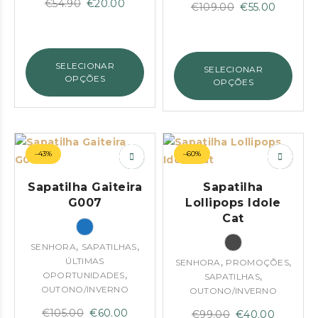
O
O
€
54.90
€
20.00
O
O
€
109.00
€
55.00
preço
preço
preço
preço
original
atual
original
atual
era:
é:
era:
é:
SELECIONAR
SELECIONAR
€54.90.
€20.00.
€109.00.
€55.00.
OPÇÕES
OPÇÕES
–43%
–60%
Sapatilha Gaiteira
Sapatilha
G007
Lollipops Idole
Cat
,
,
SENHORA
SAPATILHAS
ÚLTIMAS
,
,
SENHORA
PROMOÇÕES
,
OPORTUNIDADES
,
SAPATILHAS
OUTONO/INVERNO
OUTONO/INVERNO
O
O
€
105.00
€
60.00
O
O
€
99.00
€
40.00