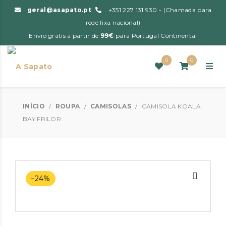
geral@asapato.pt
+351 227 131 930 - (Chamada para
rede fixa nacional)
Envio grátis a partir de
99€
para Portugal Continental
0
0
INÍCIO
/
ROUPA
/
CAMISOLAS
/
CAMISOLA KOALA
BAY FRILOR
–24%