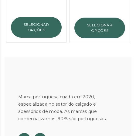
preço
preço
preço
preço
original
atual
original
atual
era:
é:
era:
é:
SELECIONAR
SELECIONAR
€105.00.
€60.00.
€99.00.
€40.00.
OPÇÕES
OPÇÕES
Marca portuguesa criada em 2020,
especializada no setor do calçado e
acessórios de moda. As marcas que
comercializamos, 90% são portuguesas.