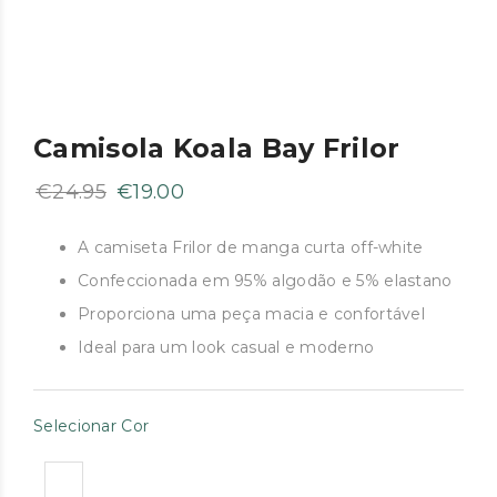
Camisola Koala Bay Frilor
O
O
€
24.95
€
19.00
preço
preço
original
atual
A camiseta Frilor de manga curta off-white
era:
é:
Confeccionada em 95% algodão e 5% elastano
€24.95.
€19.00.
Proporciona uma peça macia e confortável
Ideal para um look casual e moderno
Selecionar Cor