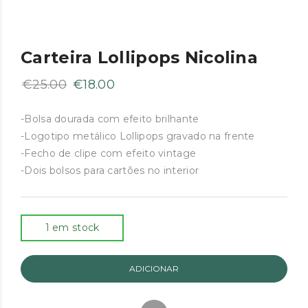
Carteira Lollipops Nicolina
O
O
€
25.00
€
18.00
preço
preço
original
atual
-Bolsa dourada com efeito brilhante
-Logotipo metálico Lollipops gravado na frente
era:
é:
-Fecho de clipe com efeito vintage
€25.00.
€18.00.
-Dois bolsos para cartões no interior
1 em stock
ADICIONAR