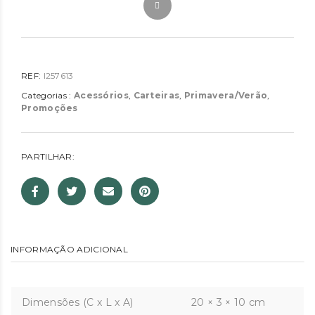
REF:
I257613
Categorias :
Acessórios
,
Carteiras
,
Primavera/Verão
,
Promoções
PARTILHAR:
INFORMAÇÃO ADICIONAL
Dimensões (C x L x A)
20 × 3 × 10 cm