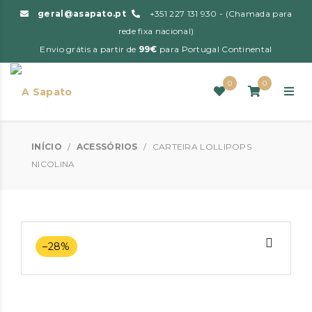
geral@asapato.pt
+351 227 131 930 - (Chamada para
rede fixa nacional)
Envio grátis a partir de
99€
para Portugal Continental
0
0
INÍCIO
/
ACESSÓRIOS
/
CARTEIRA LOLLIPOPS
NICOLINA
–28%