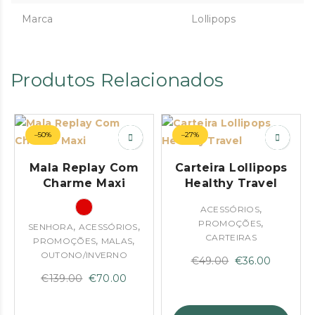
Marca
Lollipops
Produtos Relacionados
–50%
–27%
Mala Replay Com
Carteira Lollipops
Charme Maxi
Healthy Travel
,
ACESSÓRIOS
,
PROMOÇÕES
,
,
SENHORA
ACESSÓRIOS
CARTEIRAS
,
,
PROMOÇÕES
MALAS
OUTONO/INVERNO
O
O
€
49.00
€
36.00
O
O
preço
preço
€
139.00
€
70.00
preço
preço
original
atual
original
atual
era:
é: