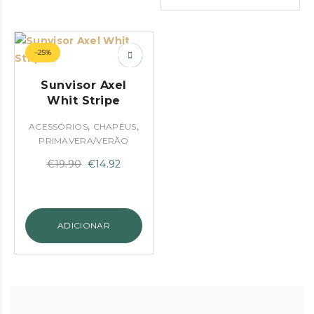
–25%
Sunvisor Axel
Whit Stripe
,
,
ACESSÓRIOS
CHAPÉUS
PRIMAVERA/VERÃO
O
O
€
19.90
€
14.92
preço
preço
original
atual
era:
é:
ADICIONAR
€19.90.
€14.92.