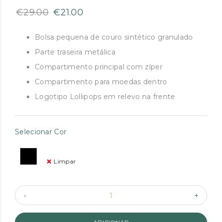
O
O
€
29.00
€
21.00
preço
preço
original
atual
Bolsa pequena de couro sintético granulado
era:
é:
Parte traseira metálica
€29.00.
€21.00.
Compartimento principal com zíper
Compartimento para moedas dentro
Logotipo Lollipops em relevo na frente
Selecionar Cor
Limpar