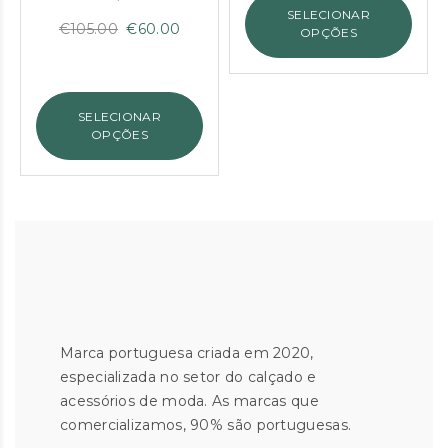
era:
é:
SELECIONAR
€168.00.
€110.00
O
O
€
105.00
€
60.00
OPÇÕES
preço
preço
original
atual
era:
é:
SELECIONAR
€105.00.
€60.00.
OPÇÕES
Marca portuguesa criada em 2020,
especializada no setor do calçado e
acessórios de moda. As marcas que
comercializamos, 90% são portuguesas.