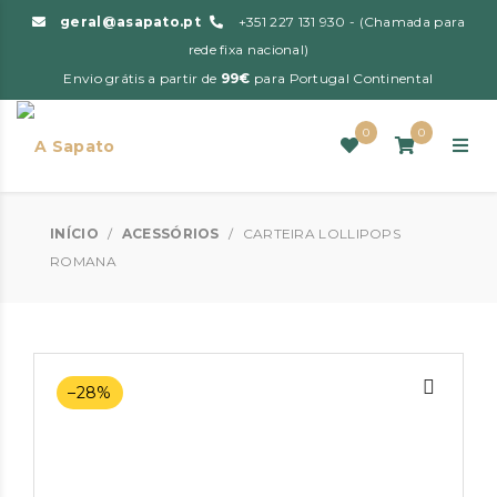
geral@asapato.pt
+351 227 131 930 - (Chamada para
rede fixa nacional)
Envio grátis a partir de
99€
para Portugal Continental
0
0
INÍCIO
/
ACESSÓRIOS
/
CARTEIRA LOLLIPOPS
ROMANA
–28%