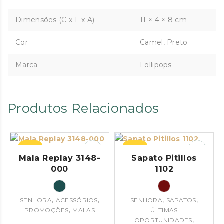
Dimensões (C x L x A)
11 × 4 × 8 cm
Cor
Camel, Preto
Marca
Lollipops
Produtos Relacionados
–34%
–49%
Mala Replay 3148-
Sapato Pitillos
000
1102
,
,
,
,
SENHORA
ACESSÓRIOS
SENHORA
SAPATOS
,
PROMOÇÕES
MALAS
ÚLTIMAS
,
OPORTUNIDADES