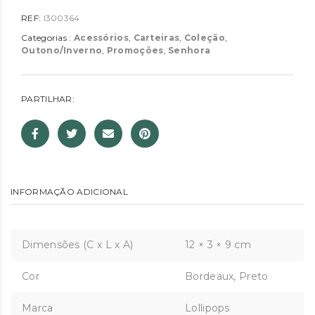
REF:
I300364
Categorias :
Acessórios
,
Carteiras
,
Coleção
,
Outono/Inverno
,
Promoções
,
Senhora
PARTILHAR:
INFORMAÇÃO ADICIONAL
Dimensões (C x L x A)
12 × 3 × 9 cm
Cor
Bordeaux, Preto
Marca
Lollipops