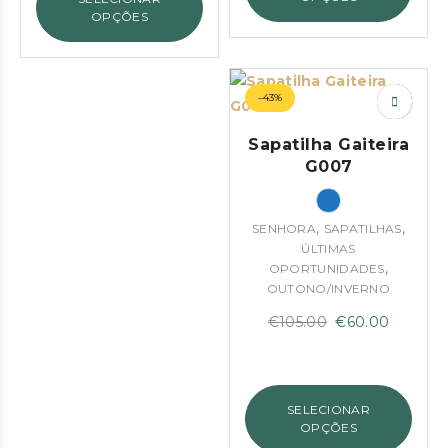
€109.00.
€55.00.
OPÇÕES
–43%
Sapatilha Gaiteira
G007
,
,
SENHORA
SAPATILHAS
ÚLTIMAS
,
OPORTUNIDADES
OUTONO/INVERNO
O
O
€
105.00
€
60.00
preço
preço
original
atual
era:
é:
SELECIONAR
€105.00.
€60.00.
OPÇÕES