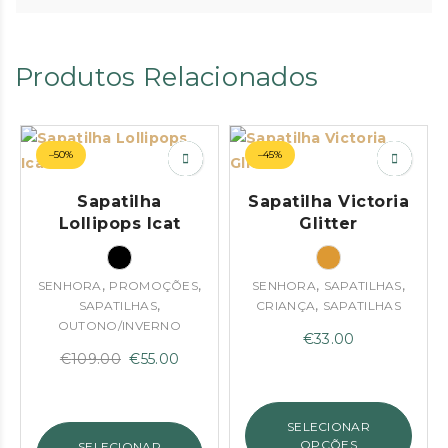
Produtos Relacionados
–50%
–45%
Sapatilha
Sapatilha Victoria
Lollipops Icat
Glitter
,
,
,
,
SENHORA
PROMOÇÕES
SENHORA
SAPATILHAS
,
,
SAPATILHAS
CRIANÇA
SAPATILHAS
OUTONO/INVERNO
€
33.00
O
O
€
109.00
€
55.00
preço
preço
original
atual
SELECIONAR
era:
é:
OPÇÕES
SELECIONAR