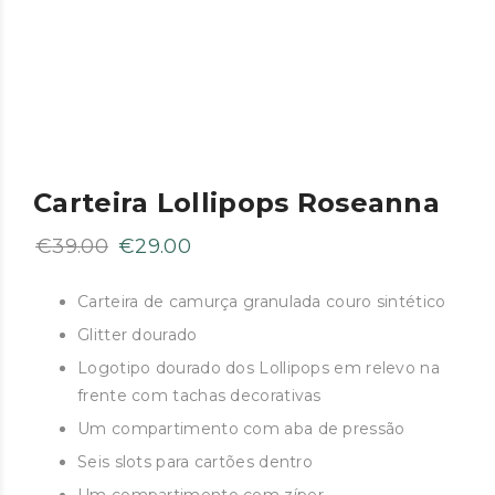
Carteira Lollipops Roseanna
O
O
€
39.00
€
29.00
preço
preço
original
atual
Carteira de camurça granulada couro sintético
era:
é:
Glitter dourado
€39.00.
€29.00.
Logotipo dourado dos Lollipops em relevo na
frente com tachas decorativas
Um compartimento com aba de pressão
Seis slots para cartões dentro