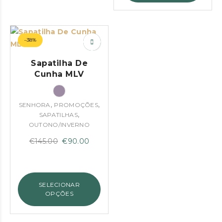
–38%
Sapatilha De
Cunha MLV
,
,
SENHORA
PROMOÇÕES
,
SAPATILHAS
OUTONO/INVERNO
O
O
€
145.00
€
90.00
preço
preço
original
atual
era:
é:
SELECIONAR
€145.00.
€90.00.
OPÇÕES