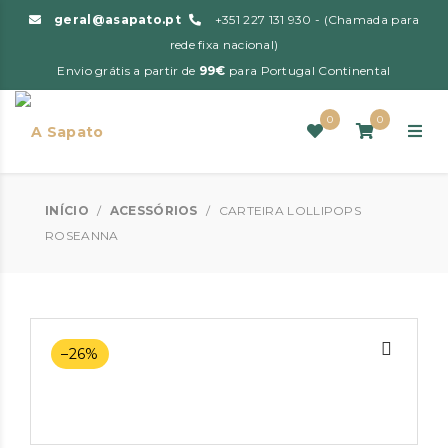
geral@asapato.pt
+351 227 131 930 - (Chamada para
rede fixa nacional)
Envio grátis a partir de
99€
para Portugal Continental
0
0
INÍCIO
/
ACESSÓRIOS
/
CARTEIRA LOLLIPOPS
ROSEANNA
–26%