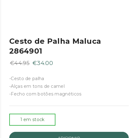
Cesto de Palha Maluca
2864901
O
O
€
44.95
€
34.00
preço
preço
original
atual
-Cesto de palha
-Alças em tons de camel
era:
é:
-Fecho com botões magnéticos
€44.95.
€34.00.
1 em stock
ADICIONAR