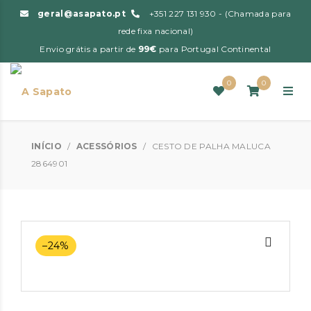
geral@asapato.pt
+351 227 131 930 - (Chamada para
rede fixa nacional)
Envio grátis a partir de
99€
para Portugal Continental
0
0
INÍCIO
/
ACESSÓRIOS
/
CESTO DE PALHA MALUCA
2864901
–24%