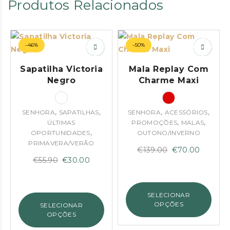
Produtos Relacionados
–46%
–50%
Sapatilha Victoria
Mala Replay Com
Negro
Charme Maxi
,
,
,
,
SENHORA
SAPATILHAS
SENHORA
ACESSÓRIOS
,
,
ÚLTIMAS
PROMOÇÕES
MALAS
,
OPORTUNIDADES
OUTONO/INVERNO
PRIMAVERA/VERÃO
O
O
€
139.00
€
70.00
O
O
€
55.90
€
30.00
preço
preço
preço
preço
original
atual
original
atual
era:
é:
SELECIONAR
era:
é:
€139.00.
€70.00
OPÇÕES
SELECIONAR
€55.90.
€30.00.
OPÇÕES