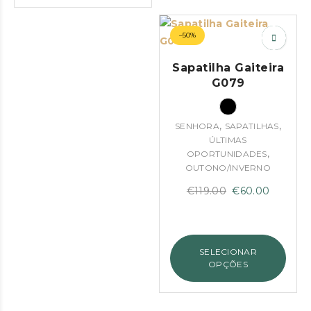
–50%
Sapatilha Gaiteira
G079
,
,
SENHORA
SAPATILHAS
ÚLTIMAS
,
OPORTUNIDADES
OUTONO/INVERNO
O
O
€
119.00
€
60.00
preço
preço
original
atual
era:
é:
SELECIONAR
€119.00.
€60.00.
OPÇÕES