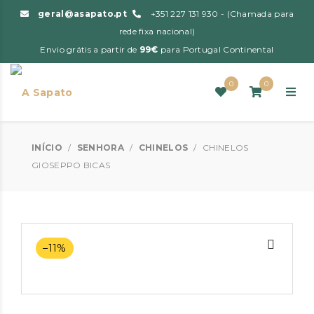
geral@asapato.pt
+351 227 131 930 - (Chamada para
rede fixa nacional)
Envio grátis a partir de
99€
para Portugal Continental
0
0
INÍCIO
/
SENHORA
/
CHINELOS
/
CHINELOS
GIOSEPPO BICAS
–11%