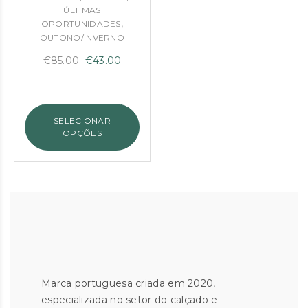
ÚLTIMAS
,
OPORTUNIDADES
OUTONO/INVERNO
O
O
€
85.00
€
43.00
preço
preço
original
atual
era:
é:
SELECIONAR
€85.00.
€43.00.
OPÇÕES
Marca portuguesa criada em 2020,
especializada no setor do calçado e