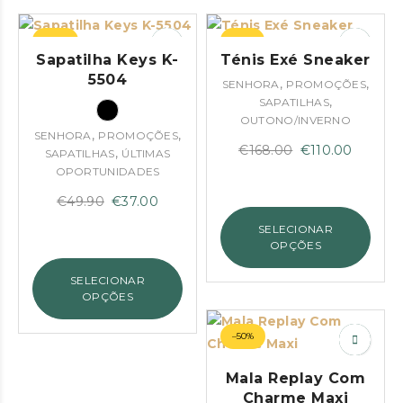
–26%
–35%
Sapatilha Keys K-
Ténis Exé Sneaker
5504
,
,
SENHORA
PROMOÇÕES
,
SAPATILHAS
OUTONO/INVERNO
,
,
SENHORA
PROMOÇÕES
O
O
€
168.00
€
110.00
,
SAPATILHAS
ÚLTIMAS
preço
preço
OPORTUNIDADES
original
atual
O
O
€
49.90
€
37.00
era:
é:
preço
preço
SELECIONAR
€168.00.
€110.00
original
atual
OPÇÕES
era:
é:
SELECIONAR
€49.90.
€37.00.
OPÇÕES
–50%
Mala Replay Com
Charme Maxi