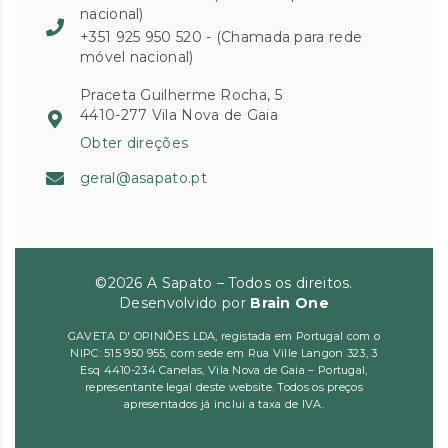
nacional)
+351 925 950 520 - (Chamada para rede
móvel nacional)
Praceta Guilherme Rocha, 5
4410-277 Vila Nova de Gaia
Obter direções
geral@asapato.pt
©2026 A Sapato – Todos os direitos.
Desenvolvido por
Brain One
GAVETA D' OPINIÕES LDA, registada em Portugal com o
NIPC: 515 950 955, com sede em Rua Ville Langon 323, 3
Esq 4410-234 Canelas, Vila Nova de Gaia – Portugal,
representante legal deste website. Todos os preços
apresentados já inclui a taxa de IVA.