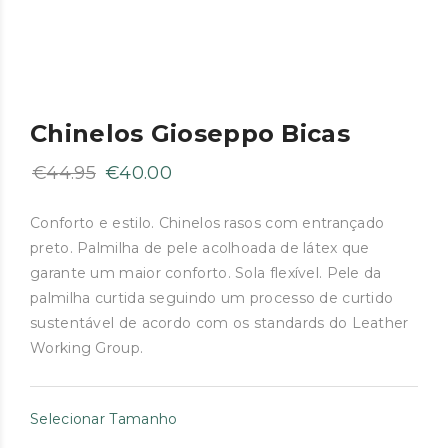
Chinelos Gioseppo Bicas
O
O
€
44.95
€
40.00
preço
preço
original
atual
Conforto e estilo. Chinelos rasos com entrançado
preto. Palmilha de pele acolhoada de látex que
era:
é:
garante um maior conforto. Sola flexível. Pele da
€44.95.
€40.00.
palmilha curtida seguindo um processo de curtido
sustentável de acordo com os standards do Leather
Working Group.
Selecionar Tamanho