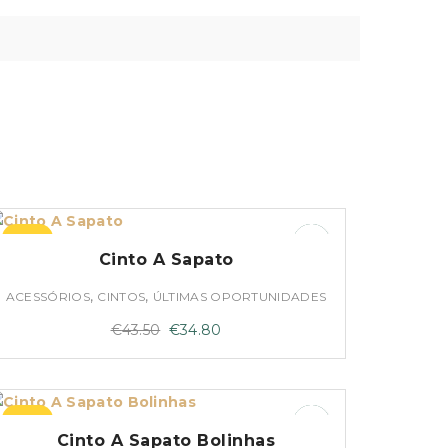
–20%
Cinto A Sapato
,
,
ACESSÓRIOS
CINTOS
ÚLTIMAS OPORTUNIDADES
O
O
€
43.50
€
34.80
preço
preço
original
atual
era:
é:
–20%
€43.50.
€34.80.
Cinto A Sapato Bolinhas