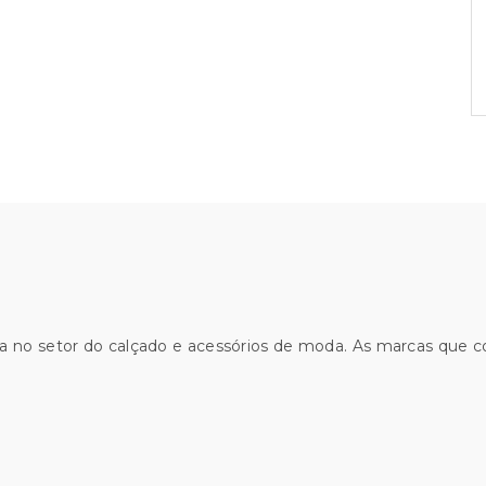
€59.00.
€44.00.
a no setor do calçado e acessórios de moda. As marcas que 