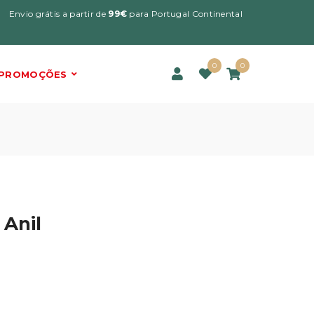
Envio grátis a partir de
99€
para Portugal Continental
0
0
PROMOÇÕES
 Anil