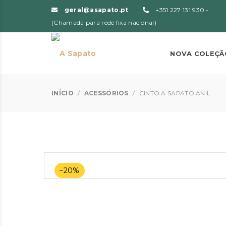
geral@asapato.pt
+351 227 131 930 -
(Chamada para rede fixa nacional)
NOVA COLEÇÃ
INÍCIO
/
ACESSÓRIOS
/
CINTO A SAPATO ANIL
–20%