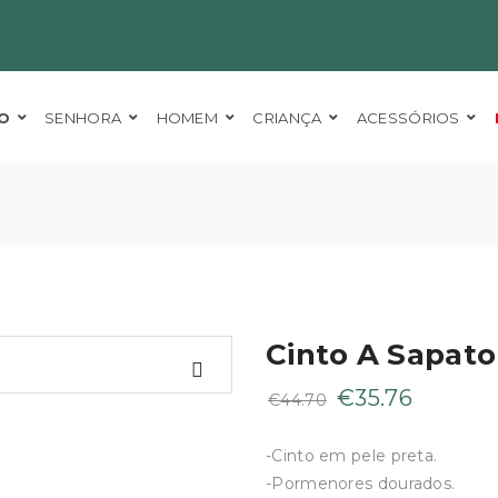
O
SENHORA
HOMEM
CRIANÇA
ACESSÓRIOS
Cinto A Sapato
O
O
€
35.76
€
44.70
preço
preço
original
atual
-Cinto em pele preta.
era:
é:
-Pormenores dourados.