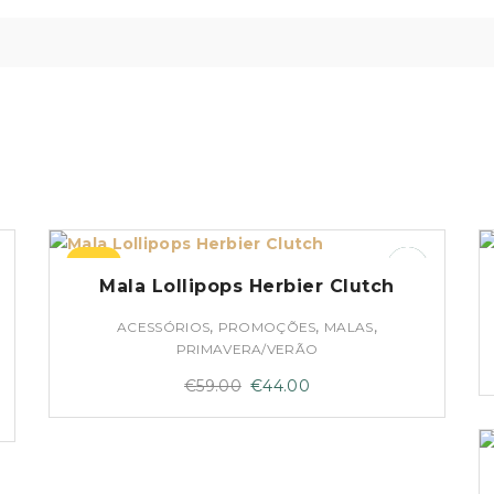
–25%
Mala Lollipops Herbier Clutch
,
,
,
ACESSÓRIOS
PROMOÇÕES
MALAS
PRIMAVERA/VERÃO
O
O
€
59.00
€
44.00
preço
preço
original
atual
era:
é: