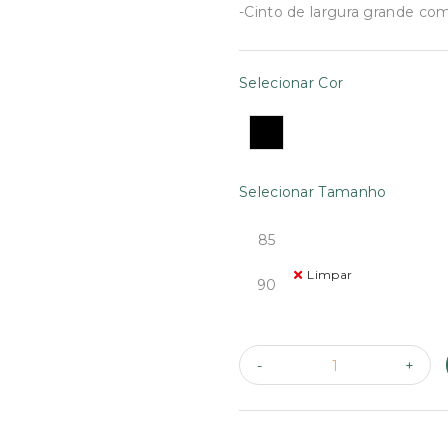
€44.70.
€35.76.
-Cinto de largura grande co
Selecionar Cor
Selecionar Tamanho
85
Limpar
90