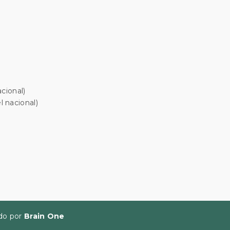
cional)
 nacional)
ido por
Brain One