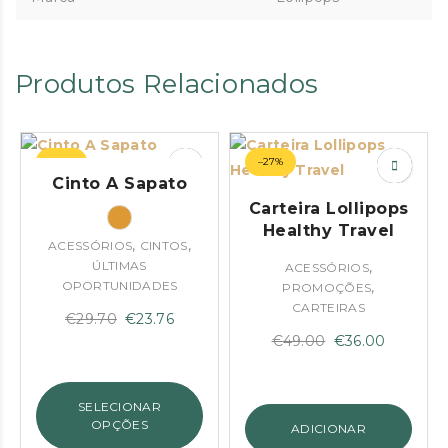
Produtos Relacionados
–20%
–27%
Cinto A Sapato
Carteira Lollipops
Healthy Travel
,
,
ACESSÓRIOS
CINTOS
ÚLTIMAS
,
ACESSÓRIOS
OPORTUNIDADES
,
PROMOÇÕES
CARTEIRAS
O
O
€
29.70
€
23.76
O
O
€
49.00
€
36.00
preço
preço
preço
preço
original
atual
original
atual
era:
é:
SELECIONAR
era:
é:
€29.70.
€23.76.
OPÇÕES
ADICIONAR
€49.00.
€36.00.