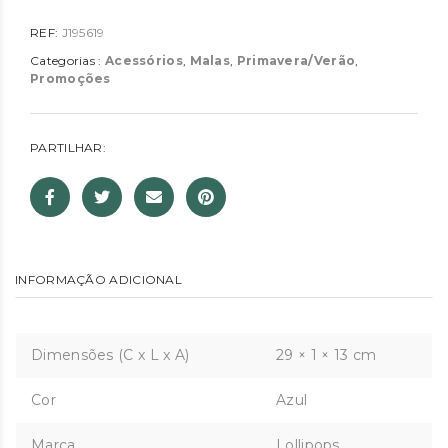
REF:
J195619
Categorias :
Acessórios
,
Malas
,
Primavera/Verão
,
Promoções
PARTILHAR:
INFORMAÇÃO ADICIONAL
Dimensões (C x L x A)
29 × 1 × 13 cm
Cor
Azul
Marca
Lollipops