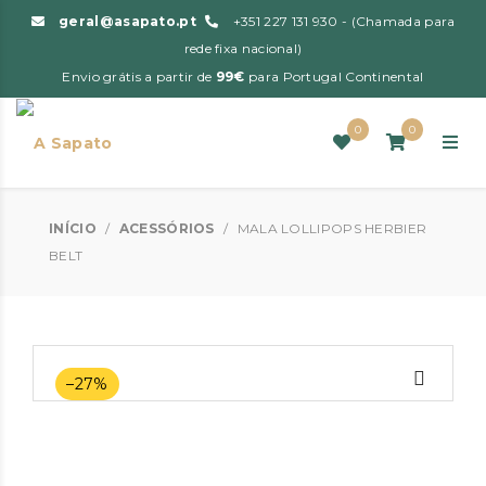
geral@asapato.pt
+351 227 131 930 - (Chamada para
rede fixa nacional)
Envio grátis a partir de
99€
para Portugal Continental
0
0
INÍCIO
/
ACESSÓRIOS
/
MALA LOLLIPOPS HERBIER
BELT
–27%