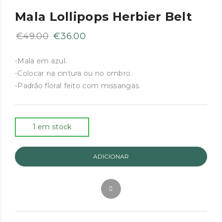
Mala Lollipops Herbier Belt
O
O
€
49.00
€
36.00
preço
preço
original
atual
-Mala em azul.
-Colocar na cintura ou no ombro.
era:
é:
-Padrão floral feito com missangas.
€49.00.
€36.00.
1 em stock
ADICIONAR