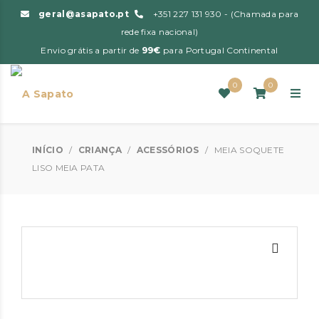
geral@asapato.pt
+351 227 131 930 - (Chamada para
rede fixa nacional)
Envio grátis a partir de
99€
para Portugal Continental
0
0
INÍCIO
/
CRIANÇA
/
ACESSÓRIOS
/
MEIA SOQUETE
LISO MEIA PATA