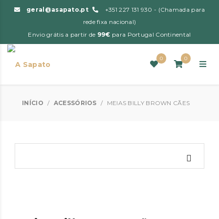
geral@asapato.pt
+351 227 131 930 - (Chamada para
rede fixa nacional)
Envio grátis a partir de
99€
para Portugal Continental
0
0
INÍCIO
/
ACESSÓRIOS
/
MEIAS BILLY BROWN CÃES