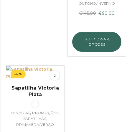
OUTONO/INVERNO
O
O
€
145.00
€
90.00
preço
preço
original
atual
era:
é:
SELECIONAR
€145.00.
€90.00
OPÇÕES
–40%
Sapatilha Victoria
Plata
,
,
SENHORA
PROMOÇÕES
,
SAPATILHAS
PRIMAVERA/VERÃO