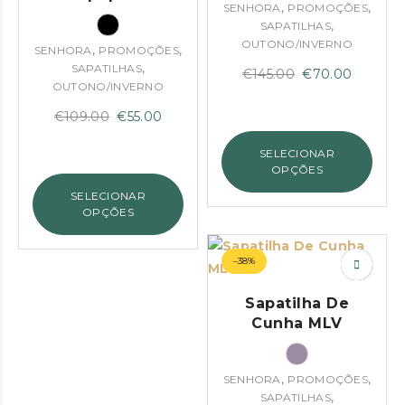
,
,
SENHORA
PROMOÇÕES
,
SAPATILHAS
OUTONO/INVERNO
,
,
SENHORA
PROMOÇÕES
,
SAPATILHAS
O
O
€
145.00
€
70.00
OUTONO/INVERNO
preço
preço
O
O
€
109.00
€
55.00
original
atual
preço
preço
era:
é:
SELECIONAR
original
atual
€145.00.
€70.00
OPÇÕES
era:
é:
SELECIONAR
€109.00.
€55.00.
OPÇÕES
–38%
Sapatilha De
Cunha MLV
,
,
SENHORA
PROMOÇÕES
,
SAPATILHAS