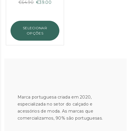
O
O
€
64.90
€
39.00
preço
preço
original
atual
era:
é:
SELECIONAR
€64.90.
€39.00.
OPÇÕES
Marca portuguesa criada em 2020,
especializada no setor do calçado e
acessórios de moda. As marcas que
comercializamos, 90% são portuguesas.