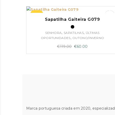
original
atual
era:
é:
–50%
€131.50.
€65.00.
Sapatilha Gaiteira G079
,
,
SENHORA
SAPATILHAS
ÚLTIMAS
,
OPORTUNIDADES
OUTONO/INVERNO
O
O
€
119.00
€
60.00
preço
preço
original
atual
era:
é:
€119.00.
€60.00.
Marca portuguesa criada em 2020, especializad