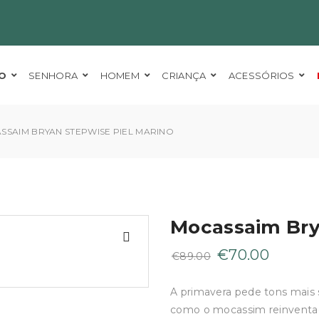
O
SENHORA
HOMEM
CRIANÇA
ACESSÓRIOS
SSAIM BRYAN STEPWISE PIEL MARINO
Mocassaim Bry
O
O
€
70.00
€
89.00
preço
preço
original
atual
A primavera pede tons mais 
era:
é:
como o mocassim reinventa