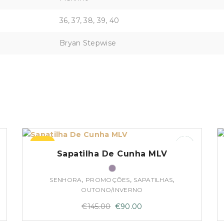
36, 37, 38, 39, 40
Bryan Stepwise
–38%
Sapatilha De Cunha MLV
,
,
,
SENHORA
PROMOÇÕES
SAPATILHAS
OUTONO/INVERNO
O
O
€
145.00
€
90.00
preço
preço