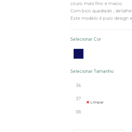
€89.00.
€70.00
couro mais fino e macio.
Com bico quadrado , detalhe
Este modelo é puro design 
Selecionar Cor
Selecionar Tamanho
36
37
Limpar
38