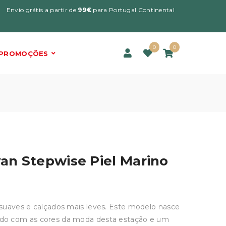
Envio grátis a partir de
99€
para Portugal Continental
0
0
PROMOÇÕES
an Stepwise Piel Marino
suaves e calçados mais leves. Este modelo nasce
do com as cores da moda desta estação e um