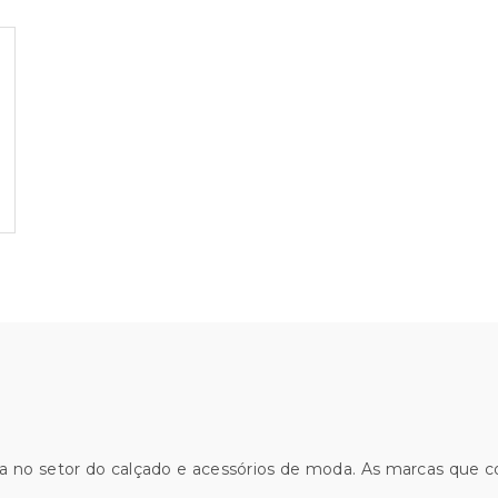
original
atual
era:
é:
€145.00.
€90.00.
a no setor do calçado e acessórios de moda. As marcas que 