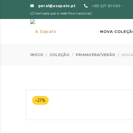
geral@asapato.pt
+351 227 131 930 -
(Chamada para rede fixa nacional)
NOVA COLEÇÃ
INÍCIO
/
COLEÇÃO
/
PRIMAVERA/VERÃO
/
MOCA
–21%