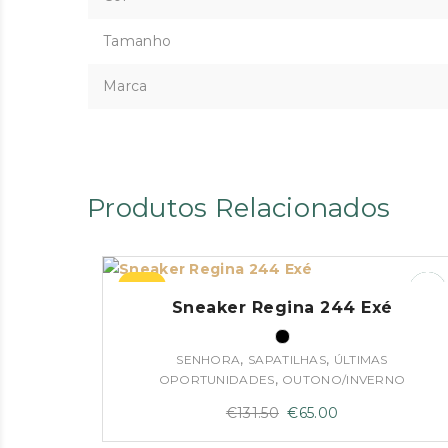
Tamanho
Marca
Produtos Relacionados
–51%
Sneaker Regina 244 Exé
,
,
SENHORA
SAPATILHAS
ÚLTIMAS
,
OPORTUNIDADES
OUTONO/INVERNO
O
O
€
131.50
€
65.00
preço
preço