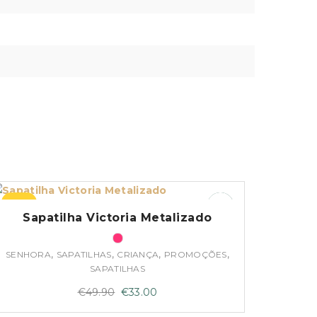
–34%
Sapatilha Victoria Metalizado
,
,
,
,
SENHORA
SAPATILHAS
CRIANÇA
PROMOÇÕES
SAPATILHAS
O
O
€
49.90
€
33.00
preço
preço