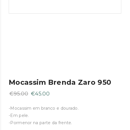
Mocassim Brenda Zaro 950
O
O
€
95.00
€
45.00
preço
preço
original
atual
-Mocassim em branco e dourado.
-Em pele.
era:
é:
-Pormenor na parte da frente.
€95.00.
€45.00.