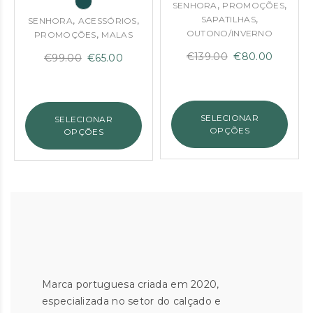
,
,
SENHORA
PROMOÇÕES
,
,
,
SAPATILHAS
SENHORA
ACESSÓRIOS
,
OUTONO/INVERNO
PROMOÇÕES
MALAS
O
O
€
139.00
€
80.00
O
O
€
99.00
€
65.00
preço
preço
preço
preço
original
atual
original
atual
era:
é:
era:
é:
SELECIONAR
SELECIONAR
€139.00.
€80.00
€99.00.
€65.00.
OPÇÕES
OPÇÕES
Marca portuguesa criada em 2020,
especializada no setor do calçado e