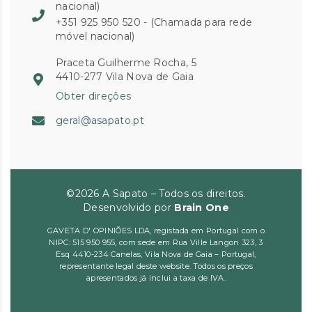
nacional)
+351 925 950 520 - (Chamada para rede
móvel nacional)
Praceta Guilherme Rocha, 5
4410-277 Vila Nova de Gaia
Obter direções
geral@asapato.pt
©2026 A Sapato – Todos os direitos.
Desenvolvido por
Brain One
GAVETA D' OPINIÕES LDA, registada em Portugal com o
NIPC: 515 950 955, com sede em Rua Ville Langon 323, 3
Esq 4410-234 Canelas, Vila Nova de Gaia – Portugal,
representante legal deste website. Todos os preços
apresentados já inclui a taxa de IVA.