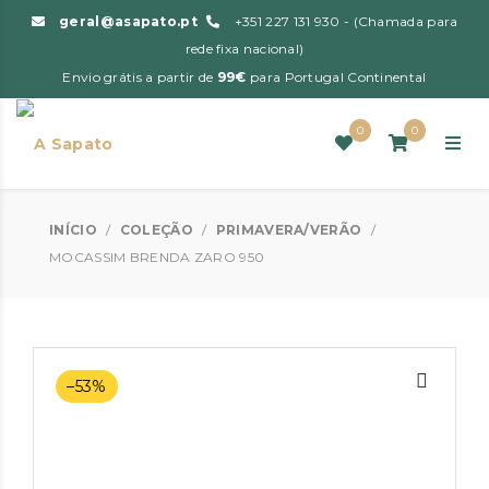
geral@asapato.pt
+351 227 131 930 - (Chamada para
rede fixa nacional)
Envio grátis a partir de
99€
para Portugal Continental
0
0
INÍCIO
/
COLEÇÃO
/
PRIMAVERA/VERÃO
/
MOCASSIM BRENDA ZARO 950
–53%