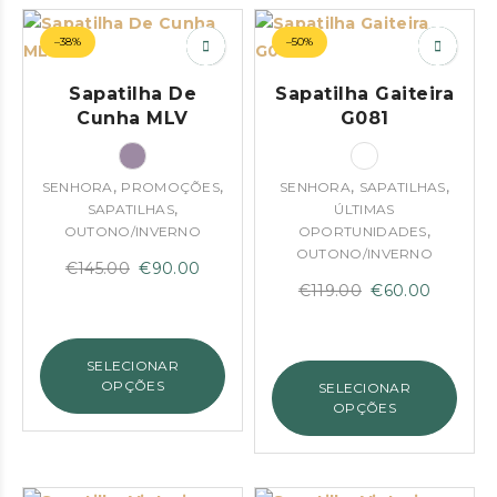
–38%
–50%
Sapatilha De
Sapatilha Gaiteira
Cunha MLV
G081
,
,
,
,
SENHORA
PROMOÇÕES
SENHORA
SAPATILHAS
,
SAPATILHAS
ÚLTIMAS
,
OUTONO/INVERNO
OPORTUNIDADES
OUTONO/INVERNO
O
O
€
145.00
€
90.00
O
O
€
119.00
€
60.00
preço
preço
preço
preço
original
atual
original
atual
era:
é:
SELECIONAR
era:
é:
€145.00.
€90.00.
OPÇÕES
SELECIONAR
€119.00.
€60.00.
OPÇÕES