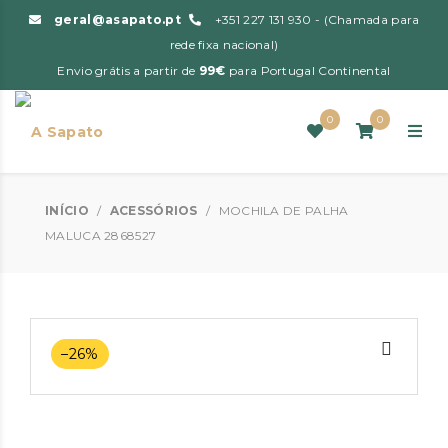
geral@asapato.pt
+351 227 131 930 - (Chamada para
rede fixa nacional)
Envio grátis a partir de
99€
para Portugal Continental
0
0
INÍCIO
/
ACESSÓRIOS
/
MOCHILA DE PALHA
MALUCA 2868527
–26%