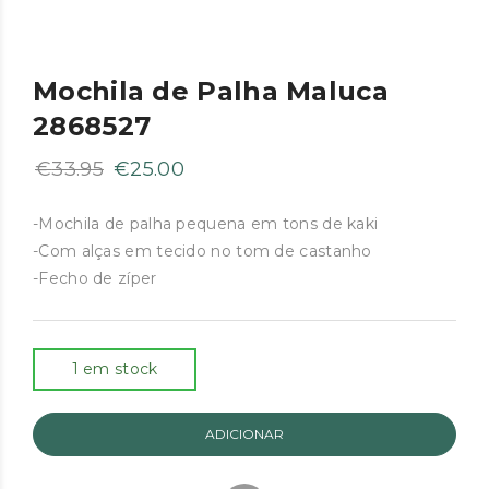
Mochila de Palha Maluca
2868527
O
O
€
33.95
€
25.00
preço
preço
original
atual
-Mochila de palha pequena em tons de kaki
-Com alças em tecido no tom de castanho
era:
é:
-Fecho de zíper
€33.95.
€25.00.
1 em stock
ADICIONAR