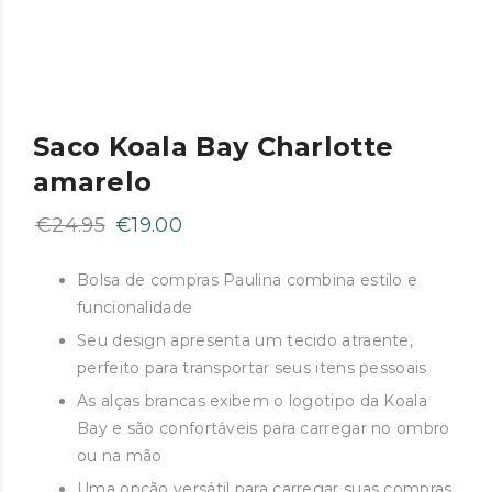
Saco Koala Bay Charlotte
amarelo
O
O
€
24.95
€
19.00
preço
preço
original
atual
Bolsa de compras Paulina combina estilo e
funcionalidade
era:
é:
€24.95.
€19.00.
Seu design apresenta um tecido atraente,
perfeito para transportar seus itens pessoais
As alças brancas exibem o logotipo da Koala
Bay e são confortáveis ​​para carregar no ombro
ou na mão
Uma opção versátil para carregar suas compras,