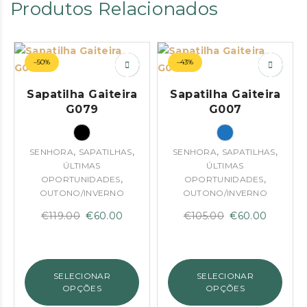
Produtos Relacionados
–50%
–43%
Sapatilha Gaiteira
Sapatilha Gaiteira
G079
G007
,
,
,
,
SENHORA
SAPATILHAS
SENHORA
SAPATILHAS
ÚLTIMAS
ÚLTIMAS
,
,
OPORTUNIDADES
OPORTUNIDADES
OUTONO/INVERNO
OUTONO/INVERNO
O
O
O
O
€
119.00
€
60.00
€
105.00
€
60.00
preço
preço
preço
preço
original
atual
original
atual
era:
é:
era:
é:
SELECIONAR
SELECIONAR
€119.00.
€60.00.
€105.00.
€60.00.
OPÇÕES
OPÇÕES