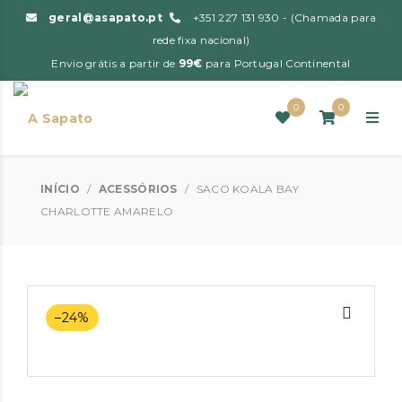
geral@asapato.pt
+351 227 131 930 - (Chamada para
rede fixa nacional)
Envio grátis a partir de
99€
para Portugal Continental
0
0
INÍCIO
/
ACESSÓRIOS
/
SACO KOALA BAY
CHARLOTTE AMARELO
–24%