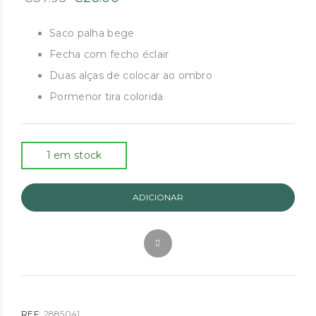
preço
preço
original
atual
Saco palha bege
era:
é:
Fecha com fecho éclair
€37.95.
€28.00.
Duas alças de colocar ao ombro
Pormenor tira colorida
1 em stock
ADICIONAR
REF:
2885041