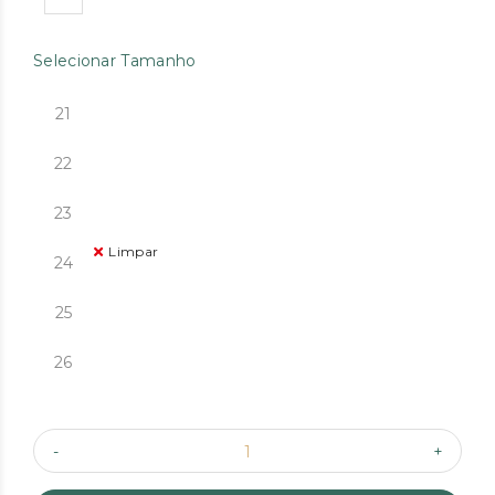
Selecionar Tamanho
21
22
23
Limpar
24
25
26