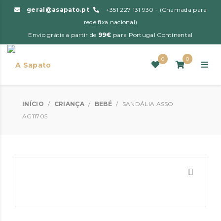
geral@asapato.pt
+351 227 131 930 - (Chamada para
rede fixa nacional)
Envio grátis a partir de
99€
para Portugal Continental
0
0
INÍCIO
/
CRIANÇA
/
BEBÉ
/
SANDÁLIA ASSO
AG11705