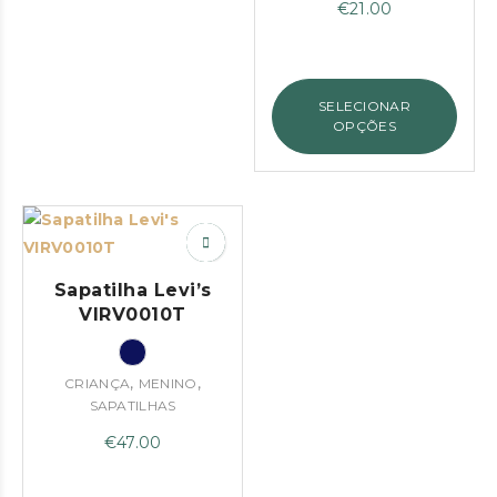
€
21.00
SELECIONAR
OPÇÕES
Sapatilha Levi’s
VIRV0010T
,
,
CRIANÇA
MENINO
SAPATILHAS
€
47.00