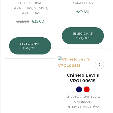
,
,
BEBÉ
MENINA
SAPATILHAS
,
,
SAPATILHAS
MENINO
€
47.00
SAPATILHAS
O
O
€
43.00
€
35.00
preço
preço
original
atual
SELECIONAR
OPÇÕES
era:
é:
SELECIONAR
€43.00.
€35.00.
OPÇÕES
Chinelo Levi’s
VPOL0061S
,
,
CRIANÇA
CHINELOS
,
CHINELOS
PRIMAVERA/VERÃO