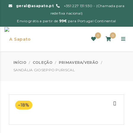
geral@asapato.pt
+351 227 131 930 - (Chamada para
rede fixa nacional)
Envio grátis a partir de
99€
para Portugal Continental
0
0
INÍCIO
/
COLEÇÃO
/
PRIMAVERA/VERÃO
/
SANDÁLIA GIOSEPPO PURISCAL
–18%