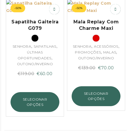
–50%
–50%
Sapatilha Gaiteira
Mala Replay Com
G079
Charme Maxi
,
,
,
,
SENHORA
SAPATILHAS
SENHORA
ACESSÓRIOS
,
,
ÚLTIMAS
PROMOÇÕES
MALAS
,
OPORTUNIDADES
OUTONO/INVERNO
OUTONO/INVERNO
O
O
€
139.00
€
70.00
O
O
€
119.00
€
60.00
preço
preço
preço
preço
original
atual
original
atual
era:
é:
SELECIONAR
era:
é:
€139.00.
€70.00
OPÇÕES
SELECIONAR
€119.00.
€60.00.
OPÇÕES