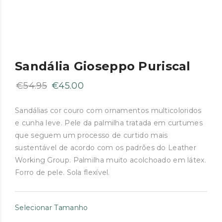
Sandália Gioseppo Puriscal
O
O
€
54.95
€
45.00
preço
preço
original
atual
Sandálias cor couro com ornamentos multicoloridos
e cunha leve. Pele da palmilha tratada em curtumes
era:
é:
que seguem um processo de curtido mais
€54.95.
€45.00.
sustentável de acordo com os padrões do Leather
Working Group. Palmilha muito acolchoado em látex.
Forro de pele. Sola flexível.
Selecionar Tamanho