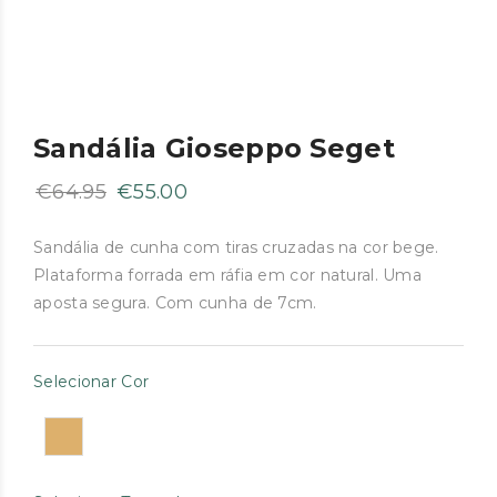
Sandália Gioseppo Seget
O
O
€
64.95
€
55.00
preço
preço
original
atual
Sandália de cunha com tiras cruzadas na cor bege.
Plataforma forrada em ráfia em cor natural. Uma
era:
é:
aposta segura. Com cunha de 7cm.
€64.95.
€55.00.
Selecionar Cor