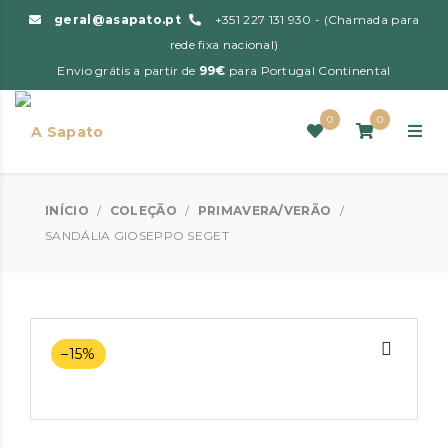
geral@asapato.pt
+351 227 131 930 - (Chamada para
rede fixa nacional)
Envio grátis a partir de
99€
para Portugal Continental
0
0
INÍCIO
/
COLEÇÃO
/
PRIMAVERA/VERÃO
/
SANDÁLIA GIOSEPPO SEGET
–15%