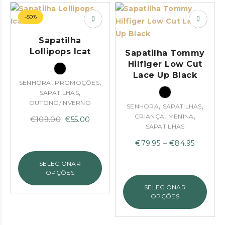
–50%
Sapatilha
Lollipops Icat
Sapatilha Tommy
Hilfiger Low Cut
Lace Up Black
,
,
SENHORA
PROMOÇÕES
,
SAPATILHAS
OUTONO/INVERNO
,
,
SENHORA
SAPATILHAS
,
,
CRIANÇA
MENINA
O
O
€
109.00
€
55.00
SAPATILHAS
preço
preço
Price
€
79.95
–
€
84.95
original
atual
range:
era:
é:
SELECIONAR
€79.95
€109.00.
€55.00.
OPÇÕES
through
SELECIONAR
€84.95
OPÇÕES