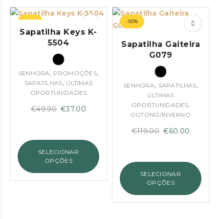
–26%
–50%
Sapatilha Keys K-
5504
Sapatilha Gaiteira
G079
,
,
SENHORA
PROMOÇÕES
,
SAPATILHAS
ÚLTIMAS
,
,
SENHORA
SAPATILHAS
OPORTUNIDADES
ÚLTIMAS
,
OPORTUNIDADES
O
O
€
49.90
€
37.00
OUTONO/INVERNO
preço
preço
O
O
€
119.00
€
60.00
original
atual
preço
preço
era:
é:
SELECIONAR
original
atual
€49.90.
€37.00.
OPÇÕES
era:
é:
SELECIONAR
€119.00.
€60.00.
OPÇÕES