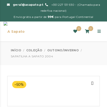
geral@asapato.pt
+351 227 131 930 - (Chamada para
rede fixa nacional)
Envio grátis a partir de
99€
para Portugal Continental
0
0
INÍCIO
/
COLEÇÃO
/
OUTONO/INVERNO
/
SAPATILHA A SAPATO 2004
–50%