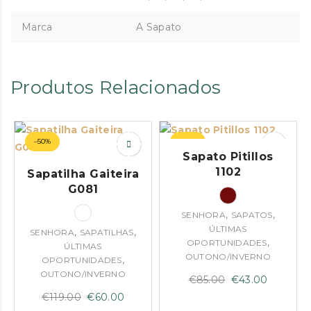
Marca
A Sapato
Produtos Relacionados
–50%
–49%
Sapato Pitillos
1102
Sapatilha Gaiteira
G081
,
,
SENHORA
SAPATOS
ÚLTIMAS
,
,
SENHORA
SAPATILHAS
,
OPORTUNIDADES
ÚLTIMAS
OUTONO/INVERNO
,
OPORTUNIDADES
OUTONO/INVERNO
O
O
€
85.00
€
43.00
O
O
preço
preço
€
119.00
€
60.00