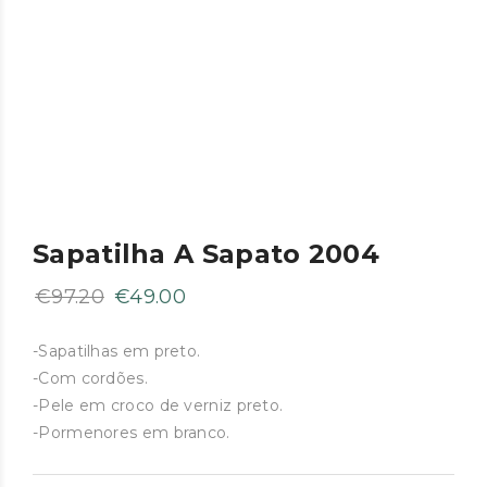
Sapatilha A Sapato 2004
O
O
€
97.20
€
49.00
preço
preço
original
atual
-Sapatilhas em preto.
-Com cordões.
era:
é:
-Pele em croco de verniz preto.
€97.20.
€49.00.
-Pormenores em branco.