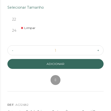
Selecionar Tamanho
22
Limpar
24
ADICIONAR
REF:
AG12682