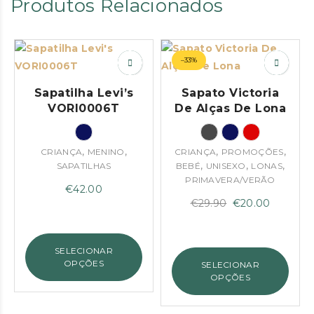
Produtos Relacionados
–33%
Sapatilha Levi’s
Sapato Victoria
VORI0006T
De Alças De Lona
,
,
,
,
CRIANÇA
MENINO
CRIANÇA
PROMOÇÕES
,
,
,
SAPATILHAS
BEBÉ
UNISEXO
LONAS
PRIMAVERA/VERÃO
€
42.00
O
O
€
29.90
€
20.00
preço
preço
original
atual
SELECIONAR
era:
é:
OPÇÕES
SELECIONAR
€29.90.
€20.00.
OPÇÕES