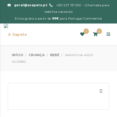
geral@asapato.pt
+351 227 131 930 - (Chamada para
rede fixa nacional)
Envio grátis a partir de
99€
para Portugal Continental
0
0
INÍCIO
/
CRIANÇA
/
BEBÉ
/
SAPATILHA ASSO
AG12682