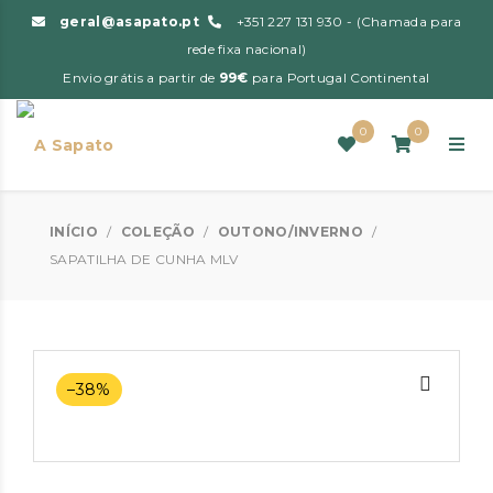
geral@asapato.pt
+351 227 131 930 - (Chamada para
rede fixa nacional)
Envio grátis a partir de
99€
para Portugal Continental
0
0
INÍCIO
/
COLEÇÃO
/
OUTONO/INVERNO
/
SAPATILHA DE CUNHA MLV
–38%