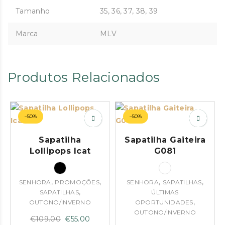
Tamanho
35, 36, 37, 38, 39
Marca
MLV
Produtos Relacionados
–50%
–50%
Sapatilha
Sapatilha Gaiteira
Lollipops Icat
G081
,
,
,
,
SENHORA
PROMOÇÕES
SENHORA
SAPATILHAS
,
SAPATILHAS
ÚLTIMAS
,
OUTONO/INVERNO
OPORTUNIDADES
OUTONO/INVERNO
O
O
€
109.00
€
55.00