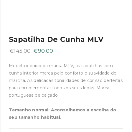
Sapatilha De Cunha MLV
O
O
€
145.00
€
90.00
preço
preço
original
atual
Modelo icónico da marca MLV, as sapatilhas com
cunha interior marca pelo conforto e suavidade de
era:
é:
marcha. As delicadas tonalidades de cor são perfeitas
€145.00.
€90.00.
para complementar todos os seus looks. Marca
portuguesa de calçado.
Tamanho normal: Aconselhamos a escolha do
seu tamanho habitual.