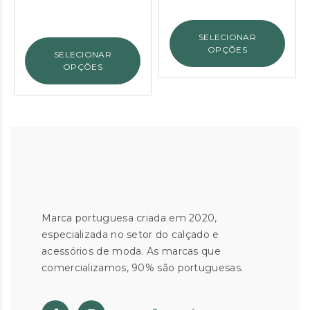
preço
preço
original
atual
original
atual
era:
é:
SELECIONAR
era:
é:
€54.90.
€20.00.
OPÇÕES
SELECIONAR
€55.90.
€30.00.
OPÇÕES
Marca portuguesa criada em 2020,
especializada no setor do calçado e
acessórios de moda. As marcas que
comercializamos, 90% são portuguesas.