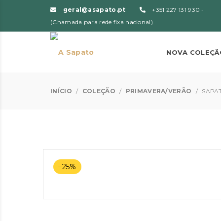
geral@asapato.pt
+351 227 131 930 -
(Chamada para rede fixa nacional)
NOVA COLEÇÃ
INÍCIO
/
COLEÇÃO
/
PRIMAVERA/VERÃO
/
SAPAT
–25%