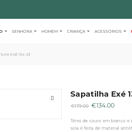
O
SENHORA
HOMEM
CRIANÇA
ACESSÓRIOS
ILHA EXÉ 134-23
Sapatilha Exé 
O
O
€
134.00
€
179.00
preço
preç
original
atual
Tênis de couro em branco e a
era:
é:
sola é feita de material sin