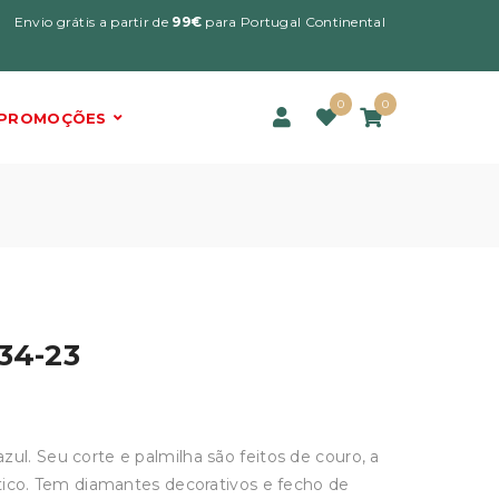
Envio grátis a partir de
99€
para Portugal Continental
0
0
PROMOÇÕES
134-23
o
zul. Seu corte e palmilha são feitos de couro, a
tético. Tem diamantes decorativos e fecho de