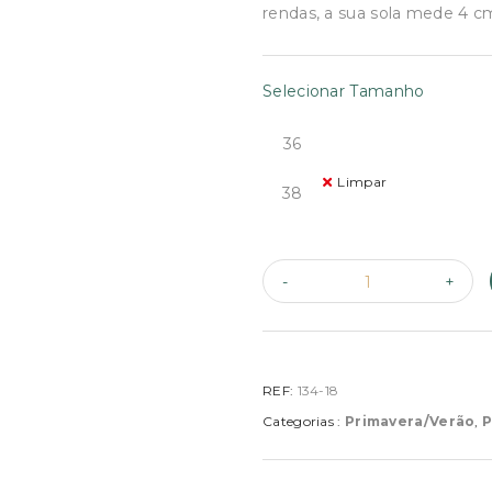
€179.00.
€134.
rendas, a sua sola mede 4 c
Selecionar Tamanho
36
Limpar
38
REF:
134-18
Categorias :
Primavera/Verão
,
P