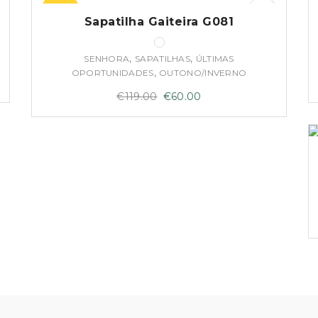
–50%
Sapatilha Gaiteira G081
,
,
SENHORA
SAPATILHAS
ÚLTIMAS
,
OPORTUNIDADES
OUTONO/INVERNO
O
O
€
119.00
€
60.00
preço
preço
original
atual
era:
é:
€119.00.
€60.00.