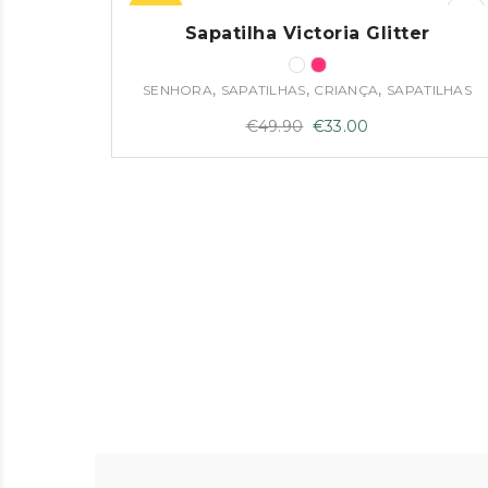
–34%
Sapatilha Victoria Glitter
,
,
,
SENHORA
SAPATILHAS
CRIANÇA
SAPATILHAS
O
O
€
49.90
€
33.00
preço
preço
original
atual
era:
é:
€49.90.
€33.00.