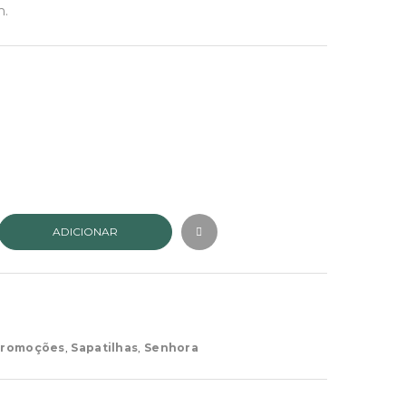
00.
m.
ADICIONAR
romoções
,
Sapatilhas
,
Senhora