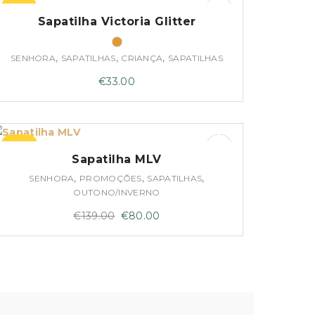
–45%
Sapatilha Victoria Glitter
,
,
,
SENHORA
SAPATILHAS
CRIANÇA
SAPATILHAS
€
33.00
–42%
Sapatilha MLV
,
,
,
SENHORA
PROMOÇÕES
SAPATILHAS
OUTONO/INVERNO
O
O
€
139.00
€
80.00
preço
preço
original
atual
era:
é:
€139.00.
€80.00.