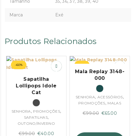
Tamanho
35, 36, 37, 38, 39, 40
Marca
Exé
Produtos Relacionados
–60%
–34%
Mala Replay 3148-
000
Sapatilha
Lollipops Idole
Cat
,
,
SENHORA
ACESSÓRIOS
,
PROMOÇÕES
MALAS
,
,
SENHORA
PROMOÇÕES
O
O
€
99.00
€
65.00
,
SAPATILHAS
preço
preço
OUTONO/INVERNO
original
atual
O
O
€
99.00
€
40.00
era:
é: