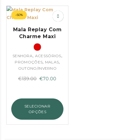
–50%
Mala Replay Com
Charme Maxi
,
,
SENHORA
ACESSÓRIOS
,
,
PROMOÇÕES
MALAS
OUTONO/INVERNO
O
O
€
139.00
€
70.00
preço
preço
original
atual
era:
é:
SELECIONAR
€139.00.
€70.00.
OPÇÕES