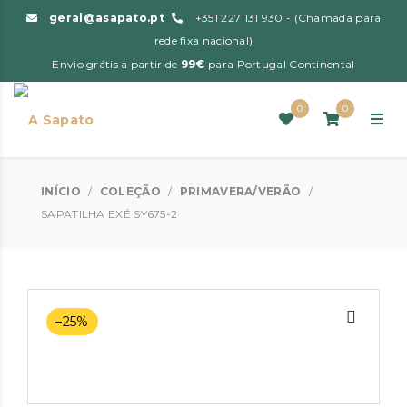
geral@asapato.pt
+351 227 131 930 - (Chamada para
rede fixa nacional)
Envio grátis a partir de
99€
para Portugal Continental
0
0
INÍCIO
/
COLEÇÃO
/
PRIMAVERA/VERÃO
/
SAPATILHA EXÉ SY675-2
–25%