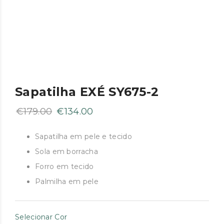
Sapatilha EXÉ SY675-2
O
O
€
179.00
€
134.00
preço
preço
original
atual
Sapatilha em pele e tecido
era:
é:
Sola em borracha
€179.00.
€134.00.
Forro em tecido
Palmilha em pele
Selecionar Cor