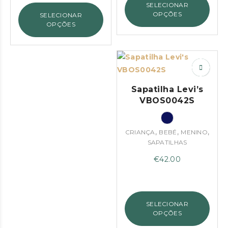
SELECIONAR
era:
é:
OPÇÕES
SELECIONAR
€29.90.
€20.00.
OPÇÕES
Sapatilha Levi’s
VBOS0042S
,
,
,
CRIANÇA
BEBÉ
MENINO
SAPATILHAS
€
42.00
SELECIONAR
OPÇÕES