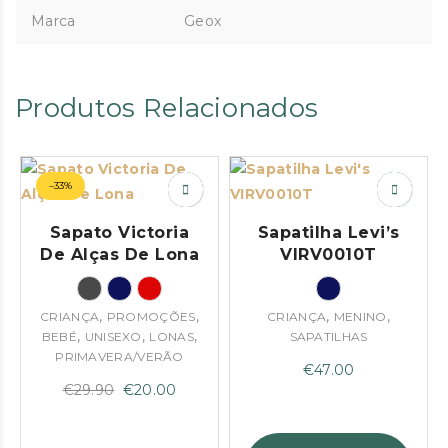
Marca
Geox
Produtos Relacionados
–33%
Sapato Victoria
Sapatilha Levi’s
De Alças De Lona
VIRV0010T
,
,
,
,
CRIANÇA
PROMOÇÕES
CRIANÇA
MENINO
,
,
,
BEBÉ
UNISEXO
LONAS
SAPATILHAS
PRIMAVERA/VERÃO
€
47.00
O
O
€
29.90
€
20.00
preço
preço
original
atual