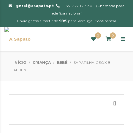
geral@asapato.pt
+351 227 131 930 - (Chamada para
rede fixa nacional)
Envio grátis a partir de
99€
para Portugal Continental
0
0
INÍCIO
/
CRIANÇA
/
BEBÉ
/
SAPATILHA GEOX B
ALBEN