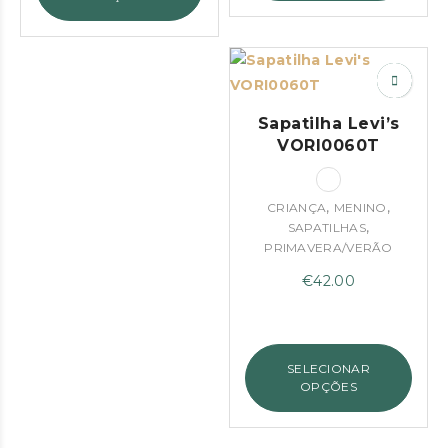
Sapatilha Levi’s
VORI0060T
,
,
CRIANÇA
MENINO
,
SAPATILHAS
PRIMAVERA/VERÃO
€
42.00
SELECIONAR
OPÇÕES