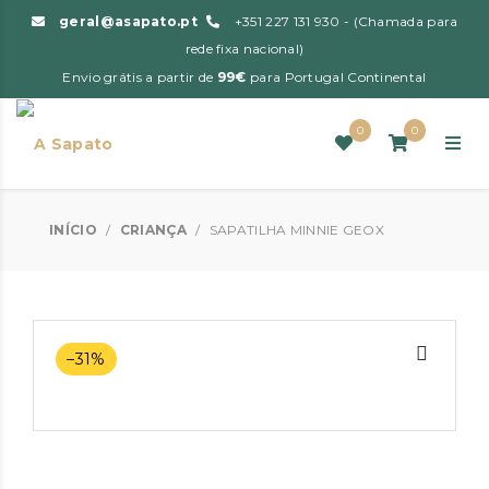
geral@asapato.pt
+351 227 131 930 - (Chamada para
rede fixa nacional)
Envio grátis a partir de
99€
para Portugal Continental
0
0
INÍCIO
/
CRIANÇA
/
SAPATILHA MINNIE GEOX
–31%