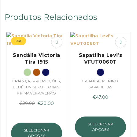
Produtos Relacionados
–33%
Sandália Victoria
Sapatilha Levi’s
Tira 1915
VFUT0060T
,
,
,
,
CRIANÇA
PROMOÇÕES
CRIANÇA
MENINO
,
,
,
BEBÉ
UNISEXO
LONAS
SAPATILHAS
PRIMAVERA/VERÃO
€
47.00
O
O
€
29.90
€
20.00
preço
preço
original
atual
SELECIONAR
era:
é:
OPÇÕES
SELECIONAR
€29.90.
€20.00.
OPÇÕES