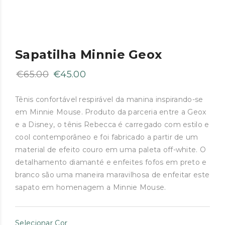
Sapatilha Minnie Geox
O
O
€
65.00
€
45.00
preço
preço
original
atual
Tênis confortável respirável da manina inspirando-se
em Minnie Mouse. Produto da parceria entre a Geox
era:
é:
e a Disney, o tênis Rebecca é carregado com estilo e
€65.00.
€45.00.
cool contemporâneo e foi fabricado a partir de um
material de efeito couro em uma paleta off-white. O
detalhamento diamanté e enfeites fofos em preto e
branco são uma maneira maravilhosa de enfeitar este
sapato em homenagem a Minnie Mouse.
Selecionar Cor