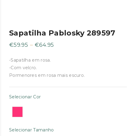
Sapatilha Pablosky 289597
Price
€
59.95
–
€
64.95
range:
€59.95
-Sapatilha em rosa.
-Com velcro.
through
Pormenores em rosa mais escuro.
€64.95
Selecionar Cor
Selecionar Tamanho