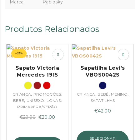
Marca
Pablosky
Produtos Relacionados
–33%
Sapato Victoria
Sapatilha Levi’s
Mercedes 1915
VBOS0042S
,
,
,
,
,
CRIANÇA
PROMOÇÕES
CRIANÇA
BEBÉ
MENINO
,
,
,
BEBÉ
UNISEXO
LONAS
SAPATILHAS
PRIMAVERA/VERÃO
€
42.00
O
O
€
29.90
€
20.00
preço
preço
original
atual
SELECIONAR