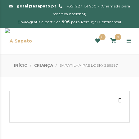
geral@asapato.pt
+351 227 131 930 - (Chamada para
rede fixa nacional)
Envio grátis a partir de
99€
para Portugal Continental
0
0
INÍCIO
/
CRIANÇA
/
SAPATILHA PABLOSKY 289597