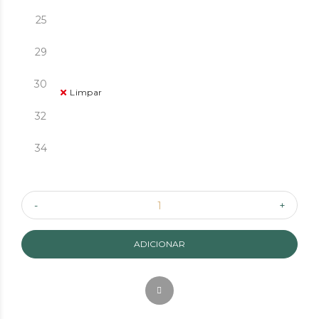
25
29
30
Limpar
32
34
ADICIONAR