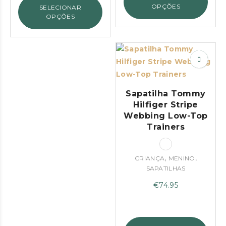
era:
é:
OPÇÕES
SELECIONAR
€29.90.
€20.00.
OPÇÕES
Sapatilha Tommy
Hilfiger Stripe
Webbing Low-Top
Trainers
,
,
CRIANÇA
MENINO
SAPATILHAS
€
74.95