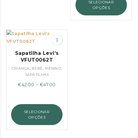
SELECIONAR
OPÇÕES
Sapatilha Levi’s
VFUT0062T
,
,
,
CRIANÇA
BEBÉ
MENINO
SAPATILHAS
Price
€
42.00
–
€
47.00
range:
€42.00
through
SELECIONAR
€47.00
OPÇÕES