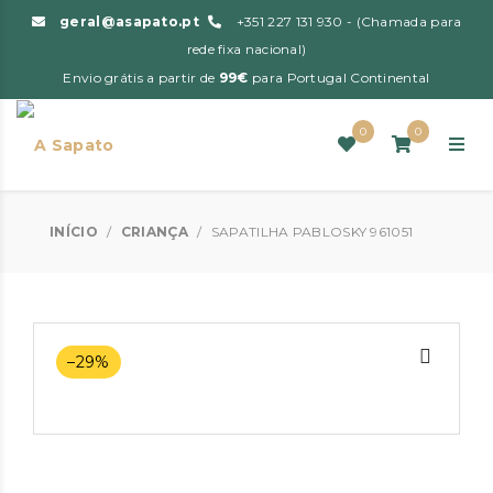
geral@asapato.pt
+351 227 131 930 - (Chamada para
rede fixa nacional)
Envio grátis a partir de
99€
para Portugal Continental
0
0
INÍCIO
/
CRIANÇA
/
SAPATILHA PABLOSKY 961051
–29%