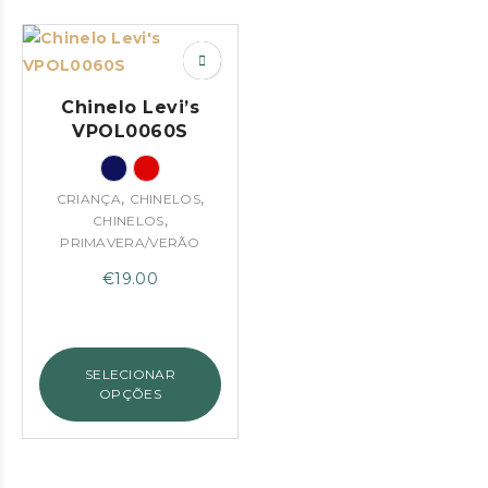
Chinelo Levi’s
VPOL0060S
,
,
CRIANÇA
CHINELOS
,
CHINELOS
PRIMAVERA/VERÃO
€
19.00
SELECIONAR
OPÇÕES