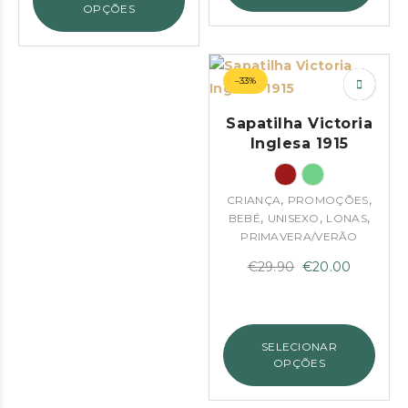
€29.90.
€20.00.
OPÇÕES
–33%
Sapatilha Victoria
Inglesa 1915
,
,
CRIANÇA
PROMOÇÕES
,
,
,
BEBÉ
UNISEXO
LONAS
PRIMAVERA/VERÃO
O
O
€
29.90
€
20.00
preço
preço
original
atual
era:
é:
SELECIONAR
€29.90.
€20.00.
OPÇÕES