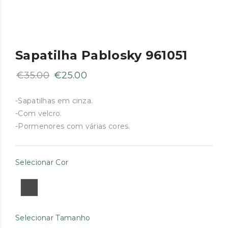
Sapatilha Pablosky 961051
O
O
€
35.00
€
25.00
preço
preço
original
atual
-Sapatilhas em cinza.
-Com velcro.
era:
é:
-Pormenores com várias cores.
€35.00.
€25.00.
Selecionar Cor
Selecionar Tamanho