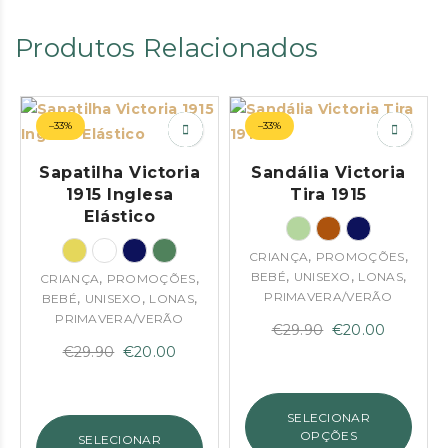
Produtos Relacionados
–33%
–33%
Sapatilha Victoria
Sandália Victoria
1915 Inglesa
Tira 1915
Elástico
,
,
CRIANÇA
PROMOÇÕES
,
,
,
,
,
BEBÉ
UNISEXO
LONAS
CRIANÇA
PROMOÇÕES
,
,
,
PRIMAVERA/VERÃO
BEBÉ
UNISEXO
LONAS
PRIMAVERA/VERÃO
O
O
€
29.90
€
20.00
O
O
€
29.90
€
20.00
preço
preço
preço
preço
original
atual
original
atual
era:
é:
SELECIONAR
era:
é:
€29.90.
€20.00.
OPÇÕES
SELECIONAR