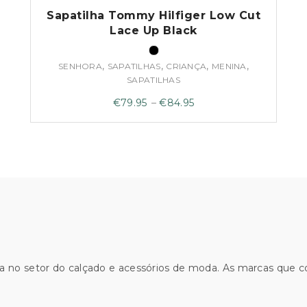
Sapatilha Tommy Hilfiger Low Cut
Lace Up Black
,
,
,
,
SENHORA
SAPATILHAS
CRIANÇA
MENINA
SAPATILHAS
Price
€
79.95
–
€
84.95
range:
€79.95
through
€84.95
a no setor do calçado e acessórios de moda. As marcas que 