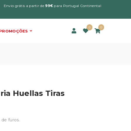
Envio grátis a partir de
99€
para Portugal Continental
0
0
PROMOÇÕES
ria Huellas Tiras
 de furos.