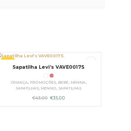
–19%
Sapatilha Levi’s VAVE0017S
,
,
,
,
CRIANÇA
PROMOÇÕES
BEBÉ
MENINA
,
,
SAPATILHAS
MENINO
SAPATILHAS
O
O
€
43.00
€
35.00
preço
preço
original
atual
era:
é:
€43.00.
€35.00.