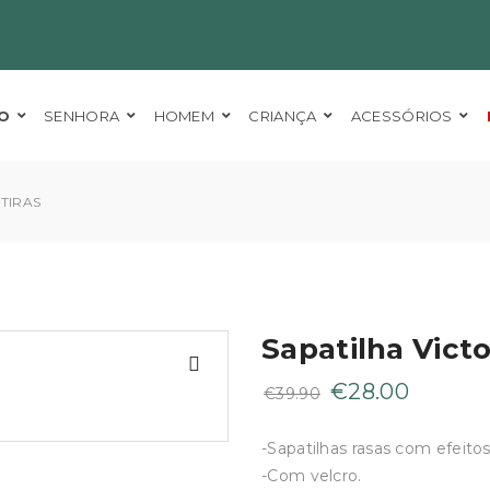
O
SENHORA
HOMEM
CRIANÇA
ACESSÓRIOS
 TIRAS
Sapatilha Victo
O
O
€
28.00
€
39.90
preço
preço
original
atual
-Sapatilhas rasas com efeitos
era:
é:
-Com velcro.