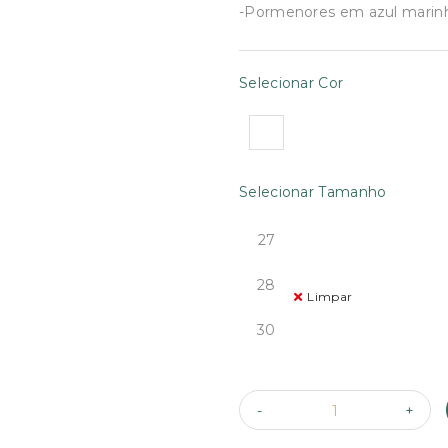
€39.90.
€28.00
-Pormenores em azul marin
Selecionar Cor
Selecionar Tamanho
27
28
Limpar
30