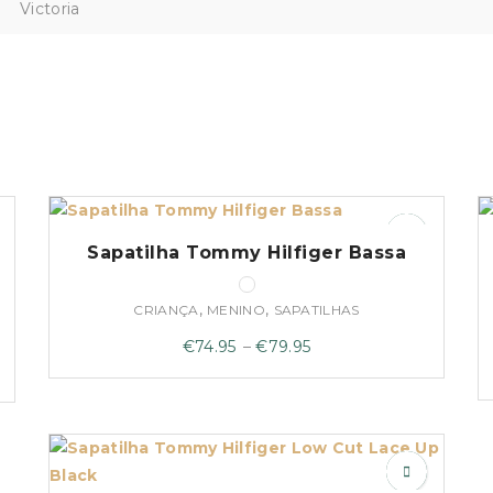
Victoria
Sapatilha Tommy Hilfiger Bassa
,
,
CRIANÇA
MENINO
SAPATILHAS
Price
€
74.95
–
€
79.95
range:
€74.95
through
€79.95