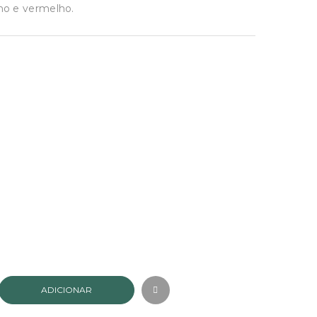
.
ho e vermelho.
ADICIONAR