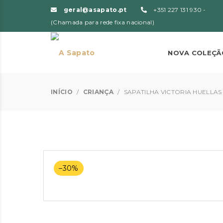
geral@asapato.pt
+351 227 131 930 -
(Chamada para rede fixa nacional)
NOVA COLEÇÃ
INÍCIO
/
CRIANÇA
/
SAPATILHA VICTORIA HUELLAS
–30%