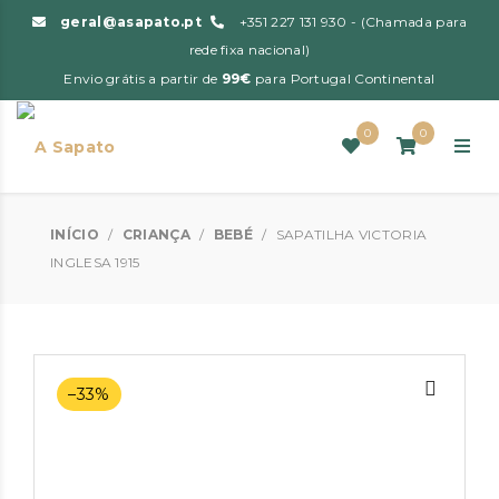
geral@asapato.pt
+351 227 131 930 - (Chamada para
rede fixa nacional)
Envio grátis a partir de
99€
para Portugal Continental
0
0
INÍCIO
/
CRIANÇA
/
BEBÉ
/
SAPATILHA VICTORIA
INGLESA 1915
–33%