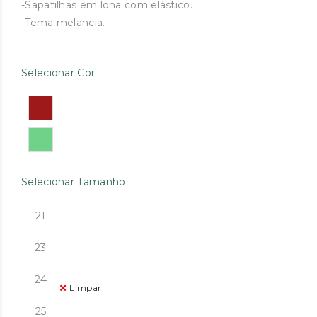
original
atual
-Sapatilhas em lona com elástico.
-Tema melancia.
era:
é:
€29.90.
€20.00.
Selecionar Cor
Selecionar Tamanho
21
23
24
Limpar
25