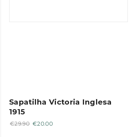
Sapatilha Victoria Inglesa
1915
O
O
€
29.90
€
20.00
preço
preço