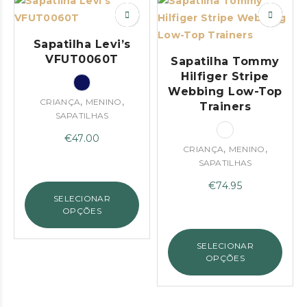
Sapatilha Levi’s
VFUT0060T
Sapatilha Tommy
Hilfiger Stripe
Webbing Low-Top
,
,
CRIANÇA
MENINO
Trainers
SAPATILHAS
€
47.00
,
,
CRIANÇA
MENINO
SAPATILHAS
€
74.95
SELECIONAR
OPÇÕES
SELECIONAR
OPÇÕES