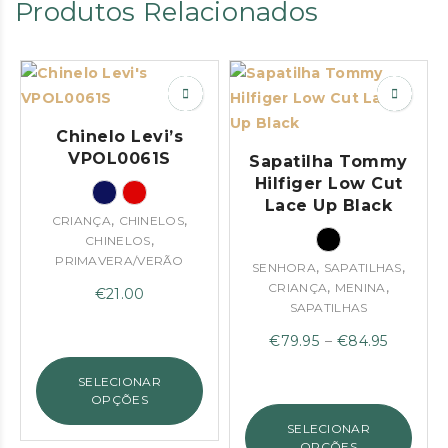
Produtos Relacionados
Chinelo Levi’s
VPOL0061S
Sapatilha Tommy
Hilfiger Low Cut
Lace Up Black
,
,
CRIANÇA
CHINELOS
,
CHINELOS
PRIMAVERA/VERÃO
,
,
SENHORA
SAPATILHAS
,
,
CRIANÇA
MENINA
€
21.00
SAPATILHAS
Price
€
79.95
–
€
84.95
range:
SELECIONAR
€79.95
OPÇÕES
through
SELECIONAR
€84.95
OPÇÕES