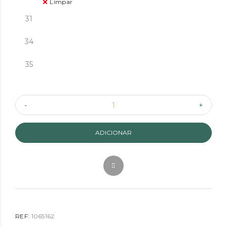
Limpar
31
34
35
ADICIONAR
REF:
1065162