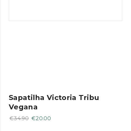
Sapatilha Victoria Tribu
Vegana
O
O
€
34.90
€
20.00
preço
preço