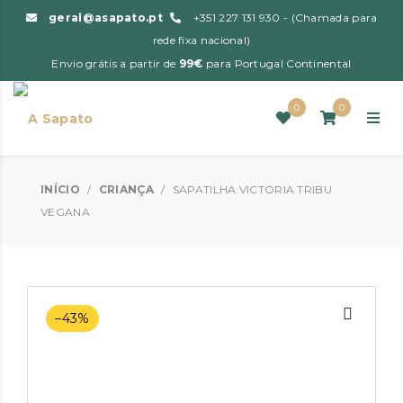
geral@asapato.pt
+351 227 131 930 - (Chamada para
rede fixa nacional)
Envio grátis a partir de
99€
para Portugal Continental
0
0
INÍCIO
/
CRIANÇA
/
SAPATILHA VICTORIA TRIBU
VEGANA
–43%