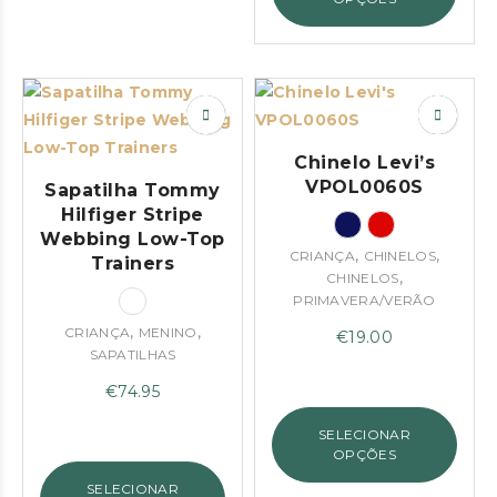
Chinelo Levi’s
VPOL0060S
Sapatilha Tommy
Hilfiger Stripe
Webbing Low-Top
,
,
CRIANÇA
CHINELOS
Trainers
,
CHINELOS
PRIMAVERA/VERÃO
,
,
CRIANÇA
MENINO
€
19.00
SAPATILHAS
€
74.95
SELECIONAR
OPÇÕES
SELECIONAR