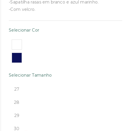
original
atual
-Sapatilha rasas em branco e azul marinho.
-Com velcro.
era:
é:
€34.90.
€20.00.
Selecionar Cor
Selecionar Tamanho
27
28
29
30