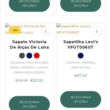
SELECIONAR
SELECIONAR
OPÇÕES
OPÇÕES
–33%
Sapato Victoria
Sapatilha Levi’s
De Alças De Lona
VFUT0060T
,
,
,
,
CRIANÇA
PROMOÇÕES
CRIANÇA
MENINO
,
,
,
BEBÉ
UNISEXO
LONAS
SAPATILHAS
PRIMAVERA/VERÃO
€
47.00
O
O
€
29.90
€
20.00
preço
preço
original
atual
SELECIONAR
era:
é:
OPÇÕES
SELECIONAR
€29.90.
€20.00.
OPÇÕES