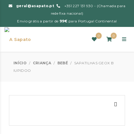
geral@asapato.pt
+351 227 131 930 - (Chamada para
rede fixa nacional)
Envio grátis a partir de
99€
para Portugal Continental
0
0
INÍCIO
/
CRIANÇA
/
BEBÉ
/
SAPATILHAS GEOX B
IUPIDOO