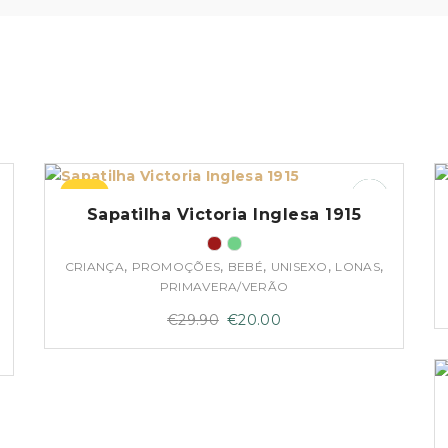
–33%
Sapatilha Victoria Inglesa 1915
,
,
,
,
,
CRIANÇA
PROMOÇÕES
BEBÉ
UNISEXO
LONAS
PRIMAVERA/VERÃO
O
O
€
29.90
€
20.00
preço
preço
original
atual
era:
é:
€29.90.
€20.00.