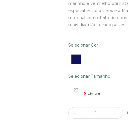
€59.90.
€40.00
marinho e vermelho otimista
especial entre a Geox e a Ma
material com efeito de couro
mais diversão a cada passo.
Selecionar Cor
Selecionar Tamanho
22
Limpar