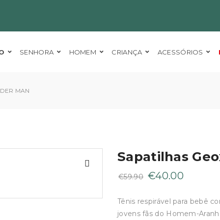
O
SENHORA
HOMEM
CRIANÇA
ACESSÓRIOS
IDER MAN
Sapatilhas Geo
O
O
€
40.00
€
59.90
preço
preço
original
atual
Tênis respirável para bebê c
era:
é:
jovens fãs do Homem-Aranha