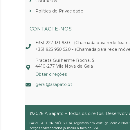
Contactos
Política de Privacidade
CONTACTE-NOS
+351 227 131 930 - (Chamada para rede fixa na
+351 925 950 520 - (Chamada para rede móvel
Praceta Guilherme Rocha, 5
4410-277 Vila Nova de Gaia
Obter direções
geral@asapato.pt
©2026 A Sapato – Todos os direitos. Desenvolv
GAVETA D' OPINIÕES LDA, registada em Portugal com o NIPC: 51
preços apresentados já inclui a taxa de IVA.