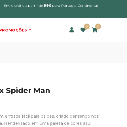
Envio grátis a partir de
99€
para Portugal Continental
0
0
PROMOÇÕES
x Spider Man
om entrada fácil para os pés, criado pensando nos
. Renderizado em uma paleta de cores azul