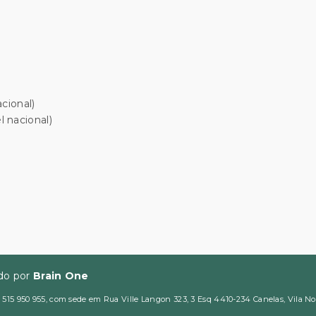
cional)
 nacional)
ido por
Brain One
5 950 955, com sede em Rua Ville Langon 323, 3 Esq 4410-234 Canelas, Vila Nova