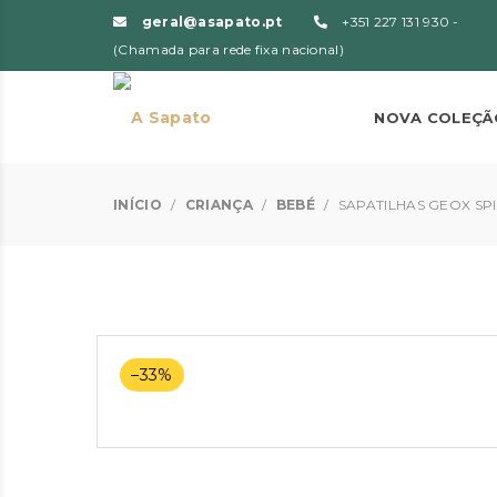
geral@asapato.pt
+351 227 131 930 -
(Chamada para rede fixa nacional)
NOVA COLEÇÃ
INÍCIO
/
CRIANÇA
/
BEBÉ
/
SAPATILHAS GEOX SP
–33%