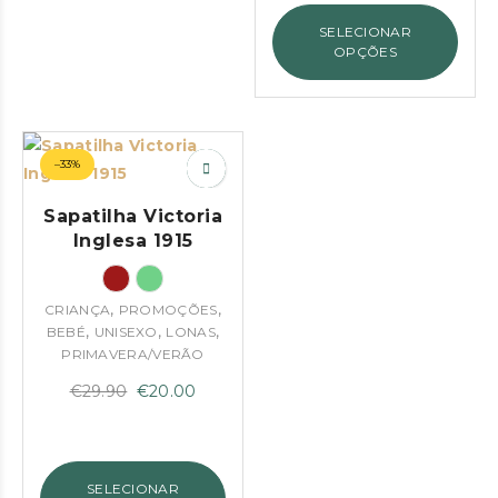
through
SELECIONAR
€79.95
OPÇÕES
–33%
Sapatilha Victoria
Inglesa 1915
,
,
CRIANÇA
PROMOÇÕES
,
,
,
BEBÉ
UNISEXO
LONAS
PRIMAVERA/VERÃO
O
O
€
29.90
€
20.00
preço
preço
original
atual
era:
é:
SELECIONAR