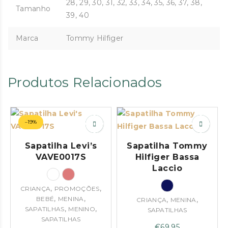
28, 29, 30, 31, 32, 33, 34, 35, 36, 37, 38,
Tamanho
39, 40
Marca
Tommy Hilfiger
Produtos Relacionados
–19%
Sapatilha Levi’s
Sapatilha Tommy
VAVE0017S
Hilfiger Bassa
Laccio
,
,
CRIANÇA
PROMOÇÕES
,
,
BEBÉ
MENINA
,
,
CRIANÇA
MENINA
,
,
SAPATILHAS
MENINO
SAPATILHAS
SAPATILHAS
€
69.95