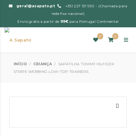
geral@asapato.pt
+351 227 131 930 - (Chamada para
rede fixa nacional)
Envio grátis a partir de
99€
para Portugal Continental
0
0
INÍCIO
/
CRIANÇA
/
SAPATILHA TOMMY HILFIGER
STRIPE WEBBING LOW-TOP TRAINERS