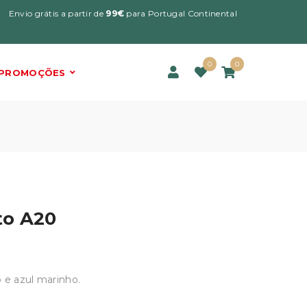
Envio grátis a partir de
99€
para Portugal Continental
0
0
PROMOÇÕES
to A20
 e azul marinho.