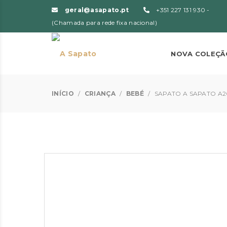
geral@asapato.pt
+351 227 131 930 -
(Chamada para rede fixa nacional)
NOVA COLEÇÃ
INÍCIO
/
CRIANÇA
/
BEBÉ
/
SAPATO A SAPATO A2