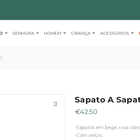
O
SENHORA
HOMEM
CRIANÇA
ACESSÓRIOS
0
Sapato A Sapa
€
42.50
-Sapatos em bege, rosa claro
-Com velcro.