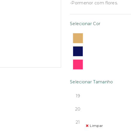
-Pormenor com flores.
Selecionar Cor
Selecionar Tamanho
19
20
21
Limpar