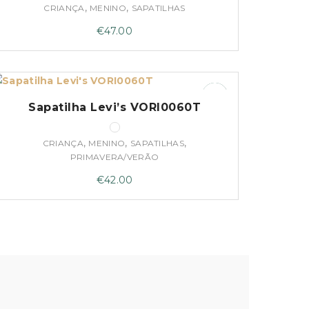
,
,
CRIANÇA
MENINO
SAPATILHAS
€
47.00
Sapatilha Levi’s VORI0060T
,
,
,
CRIANÇA
MENINO
SAPATILHAS
PRIMAVERA/VERÃO
€
42.00