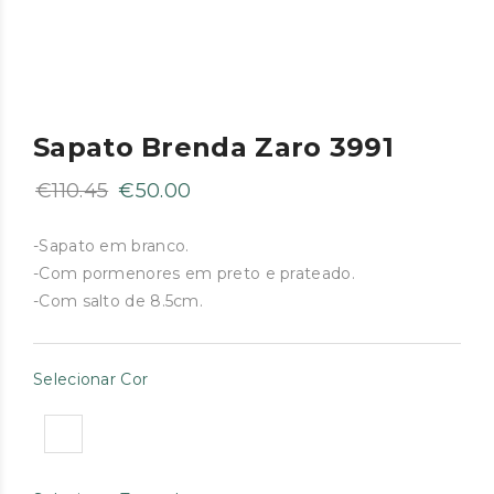
Sapato Brenda Zaro 3991
O
O
€
110.45
€
50.00
preço
preço
original
atual
-Sapato em branco.
-Com pormenores em preto e prateado.
era:
é:
-Com salto de 8.5cm.
€110.45.
€50.00.
Selecionar Cor