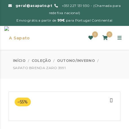
geral@asapato.pt
+351 227 131 930 - (Chamada para
rede fixa nacional)
Envio grátis a partir de
99€
para Portugal Continental
0
0
INÍCIO
/
COLEÇÃO
/
OUTONO/INVERNO
/
SAPATO BRENDA ZARO 3991
–55%