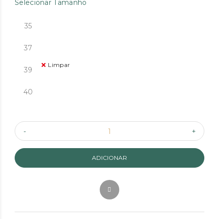
Selecionar Tamanho
35
37
Limpar
39
40
ADICIONAR