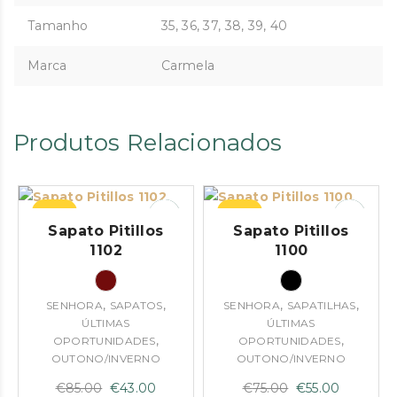
Tamanho
35, 36, 37, 38, 39, 40
Marca
Carmela
Produtos Relacionados
–49%
–27%
Sapato Pitillos
Sapato Pitillos
1102
1100
,
,
,
,
SENHORA
SAPATOS
SENHORA
SAPATILHAS
ÚLTIMAS
ÚLTIMAS
,
,
OPORTUNIDADES
OPORTUNIDADES
OUTONO/INVERNO
OUTONO/INVERNO
O
O
O
O
€
85.00
€
43.00
€
75.00
€
55.00