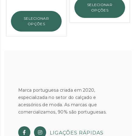
era:
é:
SELECIONAR
original
atual
€49.90.
€37.00.
OPÇÕES
era:
é:
SELECIONAR
€131.50.
€65.00.
OPÇÕES
Marca portuguesa criada em 2020,
especializada no setor do calçado e
acessórios de moda. As marcas que
comercializamos, 90% são portuguesas.
LIGAÇÕES RÁPIDAS