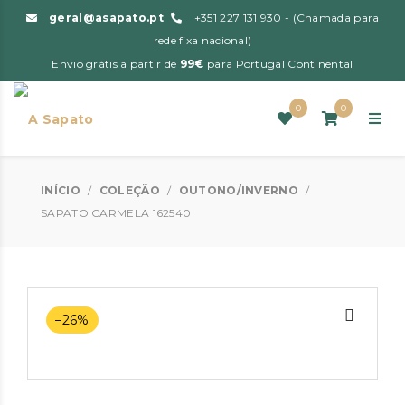
geral@asapato.pt
+351 227 131 930 - (Chamada para
rede fixa nacional)
Envio grátis a partir de
99€
para Portugal Continental
0
0
INÍCIO
/
COLEÇÃO
/
OUTONO/INVERNO
/
SAPATO CARMELA 162540
–26%