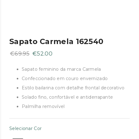
Sapato Carmela 162540
O
O
€
69.95
€
52.00
preço
preço
original
atual
Sapato feminino da marca Carmela
era:
é:
Confeccionado em couro envernizado
€69.95.
€52.00.
Estilo bailarina com detalhe frontal decorativo
Solado fino, confortável e antiderrapante
Palmilha removível
Selecionar Cor