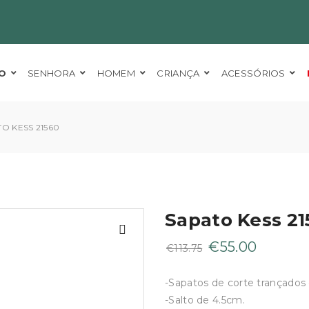
O
SENHORA
HOMEM
CRIANÇA
ACESSÓRIOS
O KESS 21560
Sapato Kess 21
O
O
€
55.00
€
113.75
preço
preço
original
atual
-Sapatos de corte trançados 
era:
é:
-Salto de 4.5cm.