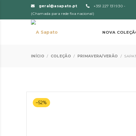
geral@asapato.pt
+351 227 131 930 -
(Chamada para rede fixa nacional)
NOVA COLEÇÃ
INÍCIO
/
COLEÇÃO
/
PRIMAVERA/VERÃO
/
SAPAT
–52%