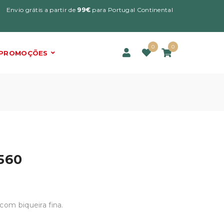
Envio grátis a partir de
99€
para Portugal Continental
0
0
PROMOÇÕES
560
com biqueira fina.