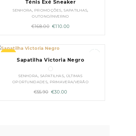
Ténis Exé Sneaker
,
,
,
SENHORA
PROMOÇÕES
SAPATILHAS
OUTONO/INVERNO
O
O
€
168.00
€
110.00
preço
preço
original
atual
era:
é:
–46%
€168.00.
€110.00.
Sapatilha Victoria Negro
,
,
SENHORA
SAPATILHAS
ÚLTIMAS
,
OPORTUNIDADES
PRIMAVERA/VERÃO
O
O
€
55.90
€
30.00
preço
preço
original
atual
era:
é:
€55.90.
€30.00.