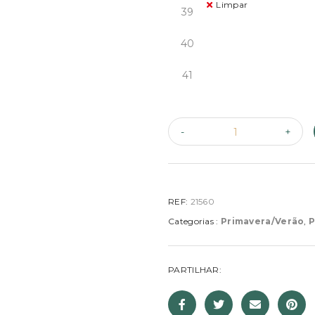
Limpar
39
40
41
REF:
21560
Categorias :
Primavera/Verão
,
P
PARTILHAR: