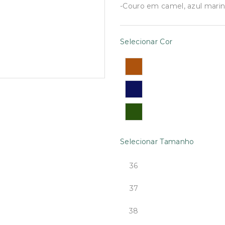
€113.75.
€55.00.
-Couro em camel, azul marin
Selecionar Cor
Selecionar Tamanho
36
37
38