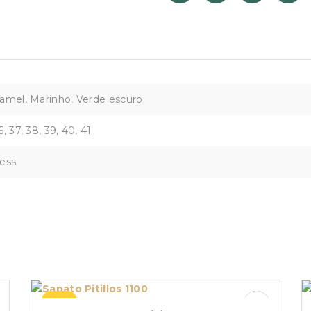
amel, Marinho, Verde escuro
6, 37, 38, 39, 40, 41
ess
–27%