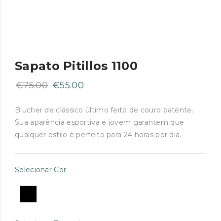
Sapato Pitillos 1100
O
O
€
75.00
€
55.00
preço
preço
original
atual
Blucher de clássico último feito de couro patente.
Sua aparência esportiva e jovem garantem que
era:
é:
qualquer estilo é perfeito para 24 horas por dia.
€75.00.
€55.00.
Selecionar Cor