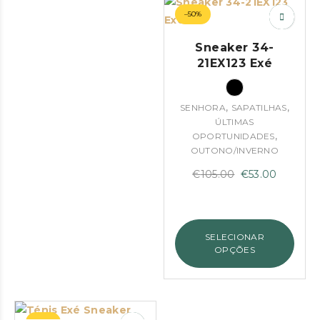
–50%
Sneaker 34-
21EX123 Exé
,
,
SENHORA
SAPATILHAS
ÚLTIMAS
,
OPORTUNIDADES
OUTONO/INVERNO
O
O
€
105.00
€
53.00
preço
preço
original
atual
era:
é:
SELECIONAR
€105.00.
€53.00.
OPÇÕES