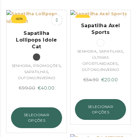
–60%
–64%
Sapatilha Axel
Sports
Sapatilha
Lollipops Idole
Cat
,
,
SENHORA
SAPATILHAS
ÚLTIMAS
,
OPORTUNIDADES
,
,
SENHORA
PROMOÇÕES
OUTONO/INVERNO
,
SAPATILHAS
OUTONO/INVERNO
O
O
€
54.90
€
20.00
preço
preço
O
O
€
99.00
€
40.00
original
atual
preço
preço
era:
é:
original
atual
SELECIONAR
€54.90.
€20.00.
era:
é:
OPÇÕES
SELECIONAR
€99.00.
€40.00.
OPÇÕES