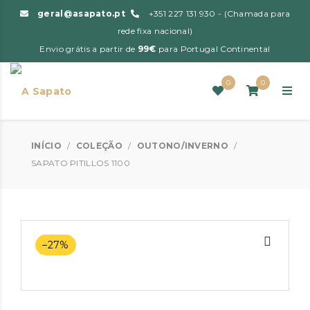
geral@asapato.pt
+351 227 131 930 - (Chamada para
rede fixa nacional)
Envio grátis a partir de
99€
para Portugal Continental
0
0
INÍCIO
/
COLEÇÃO
/
OUTONO/INVERNO
/
SAPATO PITILLOS 1100
–27%