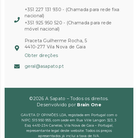
+351 227 131 930 - (Chamada para rede fixa
nacional)
+351 925 950 520 - (Chamada para rede
móvel nacional)
Praceta Guilherme Rocha, 5
4410-277 Vila Nova de Gaia
Obter direções
geral@asapato.pt
©2026 A Sapato – Todos os direitos.
Desenvolvido por
Brain One
GAVETA D' OPINIÕES LDA, registada em Portugal com o
NIPC: 515 950 955, com sede em Rua Ville Langon 323, 3
Esq 4410-234 Canelas, Vila Nova de Gaia – Portugal,
representante legal deste website. Todos os preços
apresentados já inclui a taxa de IVA.