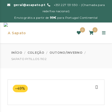
geral@asapato.pt
+351 227 131 930 - (Chamada para
rede fixa nacional)
Envio grátis a partir de
99€
para Portugal Continental
0
0
INÍCIO
/
COLEÇÃO
/
OUTONO/INVERNO
/
SAPATO PITILLOS 1102
–49%