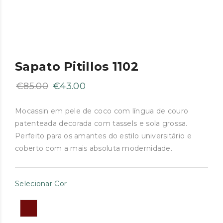
Sapato Pitillos 1102
O
O
€
85.00
€
43.00
preço
preço
original
atual
Mocassin em pele de coco com língua de couro
patenteada decorada com tassels e sola grossa.
era:
é:
Perfeito para os amantes do estilo universitário e
€85.00.
€43.00.
coberto com a mais absoluta modernidade.
Selecionar Cor