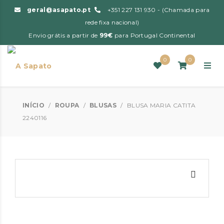
geral@asapato.pt
+351 227 131 930 - (Chamada para
rede fixa nacional)
Envio grátis a partir de
99€
para Portugal Continental
0
0
INÍCIO
/
ROUPA
/
BLUSAS
/
BLUSA MARIA CATITA
2240116