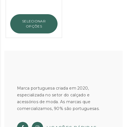
preço
preço
original
atual
era:
é:
SELECIONAR
€55.90.
€30.00.
OPÇÕES
Marca portuguesa criada em 2020,
especializada no setor do calçado e
acessórios de moda. As marcas que
comercializamos, 90% são portuguesas.