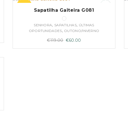
–50%
Sapatilha Gaiteira G081
,
,
SENHORA
SAPATILHAS
ÚLTIMAS
,
OPORTUNIDADES
OUTONO/INVERNO
O
O
€
119.00
€
60.00
preço
preço
original
atual
era:
é:
€119.00.
€60.00.