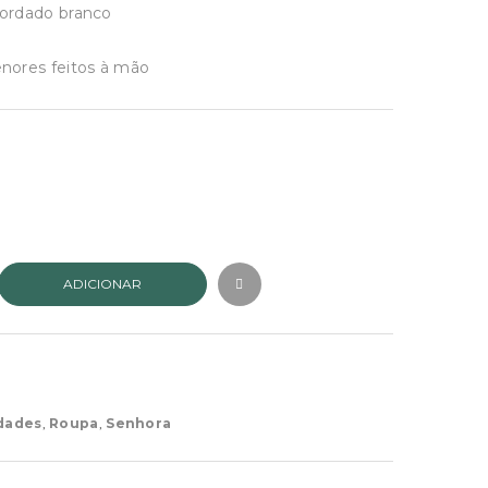
ordado branco
nores feitos à mão
ADICIONAR
dades
,
Roupa
,
Senhora