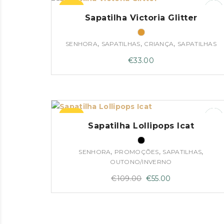
–45%
Sapatilha Victoria Glitter
,
,
,
SENHORA
SAPATILHAS
CRIANÇA
SAPATILHAS
€
33.00
–50%
Sapatilha Lollipops Icat
,
,
,
SENHORA
PROMOÇÕES
SAPATILHAS
OUTONO/INVERNO
O
O
€
109.00
€
55.00
preço
preço
original
atual
era:
é: