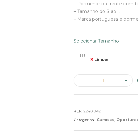
€65.90.
€35.00.
– Pormenor na frente com b
– Tamanho do S ao L
– Marca portuguesa e porme
Selecionar Tamanho
TU
Limpar
REF:
2240042
Categorias :
Camisas
,
Oportuni