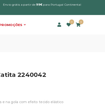
Envio grátis a partir de
99€
para Portugal Continental
0
0
PROMOÇÕES
Catita 2240042
e na gola com efeito tecido elástico