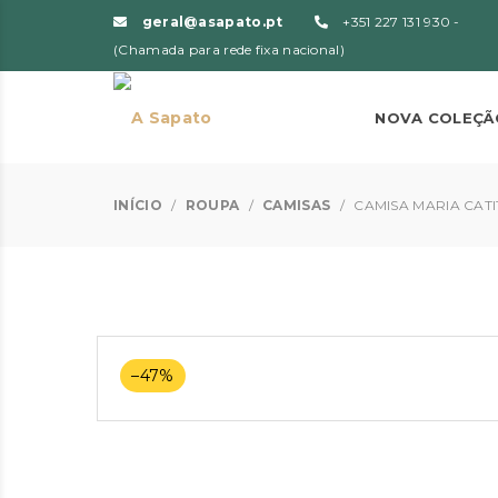
geral@asapato.pt
+351 227 131 930 -
(Chamada para rede fixa nacional)
NOVA COLEÇÃ
INÍCIO
/
ROUPA
/
CAMISAS
/
CAMISA MARIA CATI
–47%