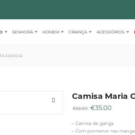
O
SENHORA
HOMEM
CRIANÇA
ACESSÓRIOS
TA 2240042
Camisa Maria 
O
O
€
35.00
€
65.90
preço
preço
original
atual
– Camisa de ganga
era:
é:
– Com pormenor nas mangas 