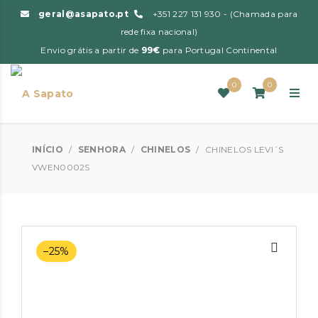
geral@asapato.pt
+351 227 131 930 - (Chamada para
rede fixa nacional)
Envio grátis a partir de
99€
para Portugal Continental
0
0
INÍCIO
/
SENHORA
/
CHINELOS
/
CHINELOS LEVI´S
VWEN0002S
–25%